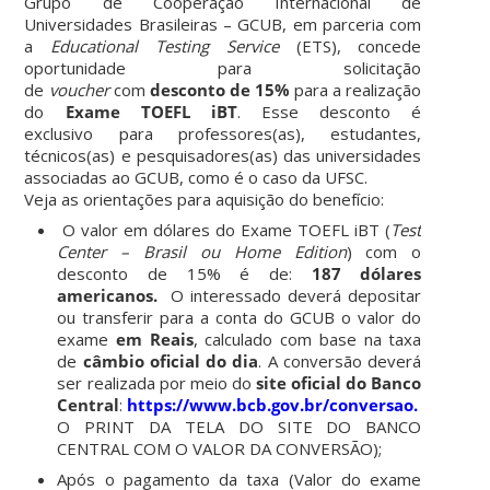
Grupo de Cooperação Internacional de
Universidades Brasileiras – GCUB, em parceria com
a
Educational Testing Service
(ETS), concede
oportunidade para solicitação
de
voucher
com
desconto de 15%
para a realização
do
Exame TOEFL iBT
. Esse desconto é
exclusivo
para professores(as), estudantes,
técnicos(as) e pesquisadores(as) das universidades
associadas ao GCUB, como é o caso da UFSC.
Veja as orientações para aquisição do benefício:
O valor em dólares do Exame TOEFL iBT (
Test
Center – Brasil ou Home Edition
) com o
desconto de 15% é de:
187 dólares
americanos.
O interessado deverá depositar
ou transferir para a conta do GCUB o valor do
exame
em Reais
, calculado com base na taxa
de
câmbio oficial do dia
. A conversão deverá
ser realizada por meio do
site oficial do Banco
Central
:
https://www.bcb.gov.br/conversao.
(INCLUI
O PRINT DA TELA DO SITE DO BANCO
CENTRAL COM O VALOR DA CONVERSÃO);
Após o pagamento da taxa (Valor do exame