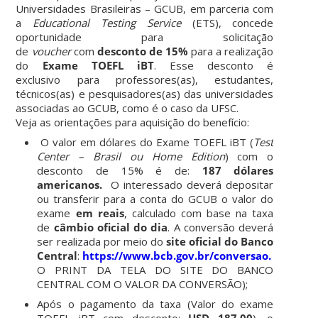
Universidades Brasileiras – GCUB, em parceria com
a
Educational Testing Service
(ETS), concede
oportunidade para solicitação
de
voucher
com
desconto de 15%
para a realização
do
Exame TOEFL iBT
. Esse desconto é
exclusivo
para professores(as), estudantes,
técnicos(as) e pesquisadores(as) das universidades
associadas ao GCUB, como é o caso da UFSC.
Veja as orientações para aquisição do benefício:
O valor em dólares do Exame TOEFL iBT (
Test
Center – Brasil ou Home Edition
) com o
desconto de 15% é de:
187 dólares
americanos.
O interessado deverá depositar
ou transferir para a conta do GCUB o valor do
exame
em reais
, calculado com base na taxa
de
câmbio oficial do dia
. A conversão deverá
ser realizada por meio do
site oficial do Banco
Central
:
https://www.bcb.gov.br/conversao.
(INCLUI
O PRINT DA TELA DO SITE DO BANCO
CENTRAL COM O VALOR DA CONVERSÃO);
Após o pagamento da taxa (Valor do exame
TOEFL iBT com desconto:
USD 187,00
), o