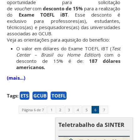
oportunidade para solicitação
de
voucher
com
desconto de 15%
para a realização
do
Exame TOEFL iBT
. Esse desconto é
exclusivo
para professores(as), estudantes,
técnicos(as) e pesquisadores(as) das universidades
associadas ao GCUB.
Veja as orientações para aquisição do benefício:
O valor em dólares do Exame TOEFL iBT (
Test
Center – Brasil ou Home Edition
) com o
desconto de 15% é de:
187 dólares
americanos.
(mais…)
Tags:
ETS
GCUB
TOEFL
Página 6 de 7
1
2
3
4
5
6
7
Teletrabalho da SINTER