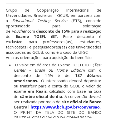
Grupo de Cooperação Internacional de
Universidades Brasileiras – GCUB, em parceria com
a
Educational Testing Service
(ETS), concede
oportunidade para solicitação
de
voucher
com
desconto de 15%
para a realização
do
Exame TOEFL iBT
. Esse desconto é
exclusivo
para professores(as), estudantes,
técnicos(as) e pesquisadores(as) das universidades
associadas ao GCUB, como é o caso da UFSC.
Veja as orientações para aquisição do benefício:
O valor em dólares do Exame TOEFL iBT (
Test
Center – Brasil ou Home Edition
) com o
desconto de 15% é de:
187 dólares
americanos.
O interessado deverá depositar
ou transferir para a conta do GCUB o valor do
exame
em Reais
, calculado com base na taxa
de
câmbio oficial do dia
. A conversão deverá
ser realizada por meio do
site oficial do Banco
Central
:
https://www.bcb.gov.br/conversao.
(INCLUI
O PRINT DA TELA DO SITE DO BANCO
CENTRAL COM O VALOR DA CONVERSÃO);