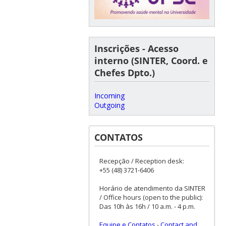
Inscrições - Acesso
interno (SINTER, Coord. e
Chefes Dpto.)
Incoming
Outgoing
CONTATOS
Recepção / Reception desk:
+55 (48) 3721-6406
Horário de atendimento da SINTER
/ Office hours (open to the public):
Das 10h às 16h / 10 a.m. - 4 p.m.
Equipe e Contatos
-
Contact and