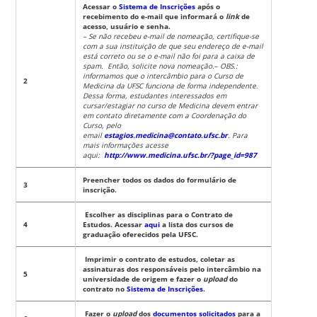
Acessar o
Sistema de Inscrições
após o
recebimento do e-mail que informará o
link
de
acesso, usuário e senha.
– Se não recebeu e-mail de nomeação, certifique-se
com a sua instituição de que seu endereço de e-mail
está correto ou se o e-mail não foi para a caixa de
spam. Então, solicite nova nomeação.
–
OBS.:
informamos que o intercâmbio para o Curso de
2
Medicina da UFSC funciona de forma independente.
Dessa forma, estudantes interessados em
cursar/estagiar no curso de Medicina devem entrar
em contato diretamente com a Coordenação do
Curso, pelo
email
estagios.medicina@contato.ufsc.br
. Para
mais informações acesse
aqui:
http://www.medicina.ufsc.br/?page_id=987
Preencher todos os dados do formulário de
3
inscrição.
Escolher as disciplinas para o Contrato de
4
Estudos. Acessar
aqui
a lista dos cursos de
graduação oferecidos pela UFSC.
Imprimir o contrato de estudos, coletar as
assinaturas dos responsáveis pelo intercâmbio na
5
universidade de origem e fazer o
upload
do
contrato no
Sistema de Inscrições
.
Fazer o
upload
dos
documentos solicitados
para a