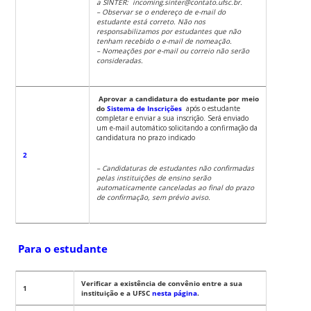
a SINTER: incoming.sinter@contato.ufsc.br.
– Observar se o endereço de e-mail do
estudante está correto. Não nos
responsabilizamos por estudantes que não
tenham recebido o e-mail de nomeação.
– Nomeações por e-mail ou correio não serão
consideradas.
Aprovar a candidatura do estudante por meio
do
Sistema de Inscrições
após o estudante
completar e enviar a sua inscrição. Será enviado
um e-mail automático solicitando a confirmação da
candidatura no prazo indicado
2
– Candidaturas de estudantes não confirmadas
pelas instituições de ensino serão
automaticamente canceladas ao final do prazo
de confirmação, sem prévio aviso.
Para o estudante
Verificar a existência de convênio entre a sua
1
instituição e a UFSC
nesta página
.