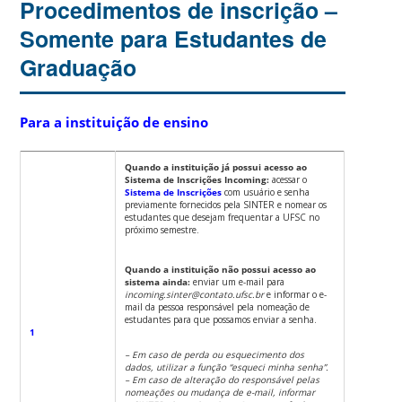
Procedimentos de inscrição –
Somente para Estudantes de
Graduação
Para a instituição de ensino
Quando a instituição já possui acesso ao
Sistema de Inscrições Incoming:
acessar o
Sistema de Inscrições
com usuário e senha
previamente fornecidos pela SINTER e nomear os
estudantes que desejam frequentar a UFSC no
próximo semestre.
Quando a instituição não possui acesso ao
sistema ainda:
enviar um e-mail para
incoming.sinter@contato.ufsc.br
e informar o e-
mail da pessoa responsável pela nomeação de
estudantes para que possamos enviar a senha.
1
– Em caso de perda ou esquecimento dos
dados, utilizar a função “esqueci minha senha”.
– Em caso de alteração do responsável pelas
nomeações ou mudança de e-mail, informar