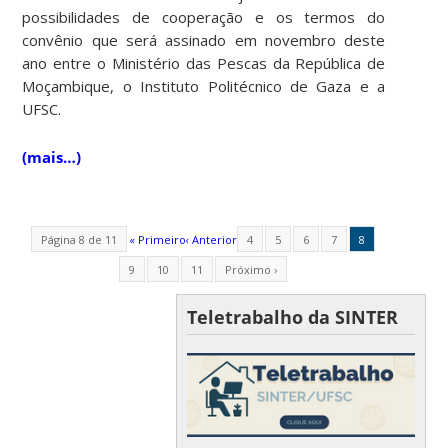
possibilidades de cooperação e os termos do
convênio que será assinado em novembro deste
ano entre o Ministério das Pescas da República de
Moçambique, o Instituto Politécnico de Gaza e a
UFSC.
(mais…)
Página 8 de 11
« Primeiro
‹ Anterior
4
5
6
7
8
9
10
11
Próximo ›
Teletrabalho da SINTER