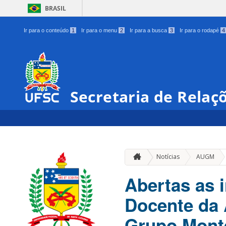
BRASIL
Ir para o conteúdo
1
Ir para o menu
2
Ir para a busca
3
Ir para o rodapé
4
Secretaria de Relaç
»
Notícias
AUGM
Abertas as 
Docente da 
Grupo Mont