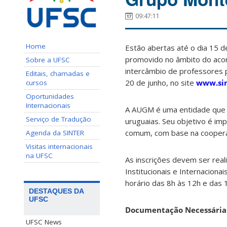
09:47:11
Home
Estão abertas até o dia 15 d
promovido no âmbito do acor
Sobre a UFSC
intercâmbio de professores pa
Editais, chamadas e
20 de junho, no site
www.sin
cursos
Oportunidades
Internacionais
A AUGM é uma entidade que co
Serviço de Tradução
uruguaias. Seu objetivo é im
comum, com base na cooperação
Agenda da SINTER
Visitas internacionais
na UFSC
As inscrições devem ser real
Institucionais e Internaciona
horário das 8h às 12h e das 
DESTAQUES DA
UFSC
Documentação Necessária 
UFSC News