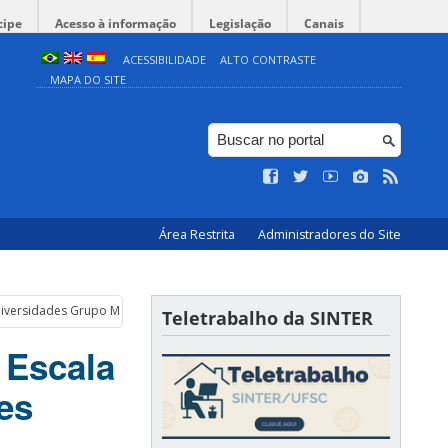
cipe
Acesso à informação
Legislação
Canais
ACESSIBILIDADE
ALTO CONTRASTE
MAPA DO SITE
Área Restrita
Administradores do Site
Universidades Grupo Montevideo (AUGM)
Teletrabalho da SINTER
 Escala
es