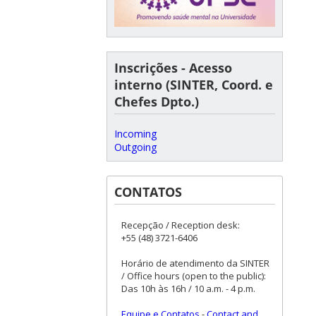
Inscrições - Acesso
interno (SINTER, Coord. e
Chefes Dpto.)
Incoming
Outgoing
CONTATOS
Recepção / Reception desk:
+55 (48) 3721-6406
Horário de atendimento da SINTER
/ Office hours (open to the public):
Das 10h às 16h / 10 a.m. - 4 p.m.
Equipe e Contatos
-
Contact and