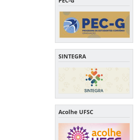
PEC-G
SINTEGRA
Acolhe UFSC