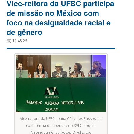
Vice-reitora da UFSC participa
de missão no México com
foco na desigualdade racial e
de gênero
11:45:26
Vice-reitora da UFSC, Joana Célia dos Passos, na
conferência de abertura do XVI Colóquio
Afroindoamérica. Fotos: Divulgação