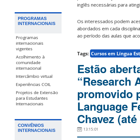
inglês necessárias para atin
PROGRAMAS
Os interessados podem aces
INTERNACIONAIS
abordados em cada disciplina
ao período das aulas que aco
Programas
internacionais
vigentes
Tags:
Cursos em Língua Es
Acolhimento à
comunidade
Estão abert
internacional
Intercâmbio virtual
“Research A
Experiências COIL
promovido p
Projetos de Extensão
para Estudantes
Language Fe
Internacionais
Chavez (até 
CONVÊNIOS
13:15:01
INTERNACIONAIS