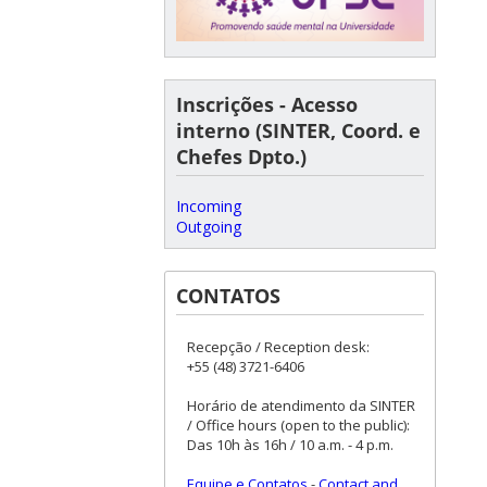
Inscrições - Acesso
interno (SINTER, Coord. e
Chefes Dpto.)
Incoming
Outgoing
CONTATOS
Recepção / Reception desk:
+55 (48) 3721-6406
Horário de atendimento da SINTER
/ Office hours (open to the public):
Das 10h às 16h / 10 a.m. - 4 p.m.
Equipe e Contatos
-
Contact and