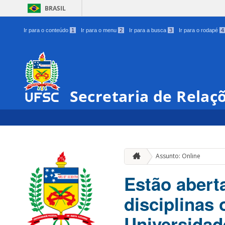
BRASIL
Ir para o conteúdo
1
Ir para o menu
2
Ir para a busca
3
Ir para o rodapé
4
Secretaria de Relaç
Assunto: Online
Estão abert
disciplinas 
Universidad