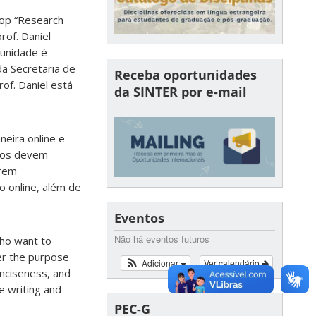
hop “Research
rof. Daniel
tunidade é
da Secretaria de
Receba oportunidades
of. Daniel está
da SINTER por e-mail
neira online e
dos devem
orem
o online, além de
Eventos
Não há eventos futuros
who want to
ver the purpose
Adicionar
Ver calendário
onciseness, and
e writing and
PEC-G