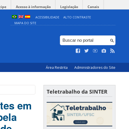
cipe
Acesso à informação
Legislação
Canais
ACESSIBILIDADE
ALTO CONTRASTE
MAPA DO SITE
Área Restrita
Administradores do Site
Teletrabalho da SINTER
ntes em
pela
 de