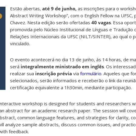
Estão abertas,
até 9 de junho,
as inscrições para o works
Abstract Writing Workshop”, com o English Fellow na UFSC, p
Chavez. Nesta edição serão ofertadas
40 vagas
. Essa opor
promovida pelo Núcleo Institucional de Línguas e Tradução 
Relações Internacionais da UFSC (NILT/SINTER), ao qual o pr
vinculado.
O evento acontecerá no dia 13 de junho, às 14 horas, de ma
será
integralmente ministrado em inglês
. Os interessa
realizar sua
inscrição prévia
via
formulário
. Aqueles que f
selecionados, serão informados e receberão o link da reuniã
certificação equivalente a 1h30min, mediante participação.
interactive workshop is designed for students and researchers 
ng an abstract for an academic research paper. The session will co
abstract, common language features, and strategies for clarity, c
will analyze sample abstracts, discuss common issues, and practic
with feedback.