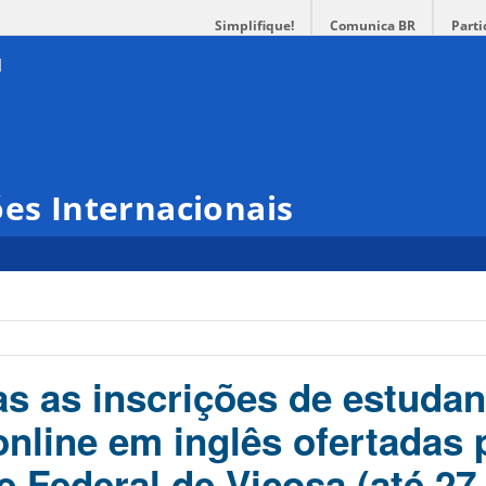
Simplifique!
Comunica BR
Parti
ões Internacionais
as as inscrições de estuda
online em inglês ofertadas 
e Federal de Viçosa (até 27