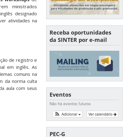
rem ministrados
inglês designado
er atividades na
Receba oportunidades
da SINTER por e-mail
ção de registro e
nal em inglês. As
oblemas comuns na
em da norma culta
 da aula com seus
Eventos
Não há eventos futuros
Adicionar
Ver calendário
PEC-G