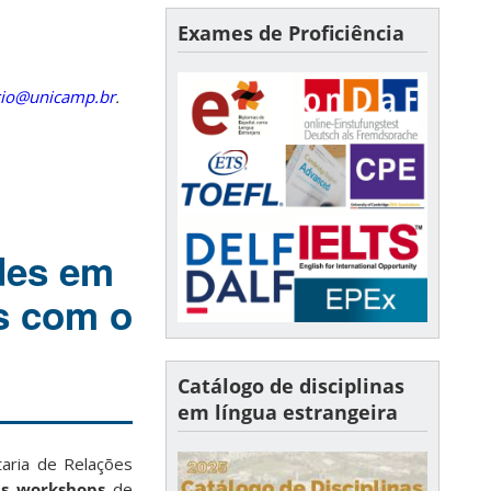
Exames de Proficiência
cio@unicamp.br
.
des em
s com o
Catálogo de disciplinas
em língua estrangeira
taria de Relações
is workshops
de