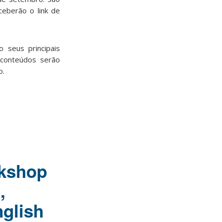
ceberão o link de
o seus principais
 conteúdos serão
o.
rkshop
,
glish