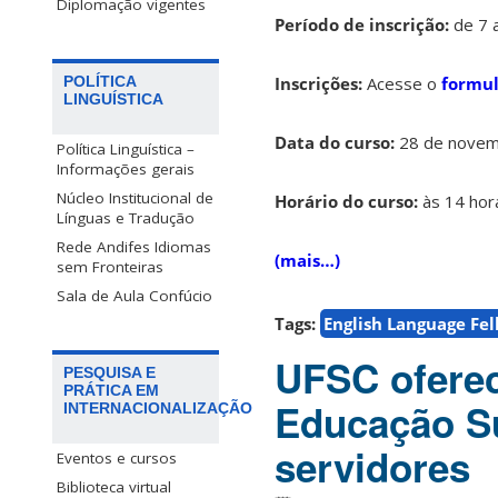
Diplomação vigentes
Período de inscrição:
de 7 
Inscrições:
Acesse o
formul
POLÍTICA
LINGUÍSTICA
Data do curso:
28 de nove
Política Linguística –
Informações gerais
Núcleo Institucional de
Horário do curso:
às 14 hor
Línguas e Tradução
Rede Andifes Idiomas
(mais…)
sem Fronteiras
Sala de Aula Confúcio
Tags:
English Language Fe
UFSC oferec
PESQUISA E
PRÁTICA EM
Educação Su
INTERNACIONALIZAÇÃO
servidores
Eventos e cursos
Biblioteca virtual