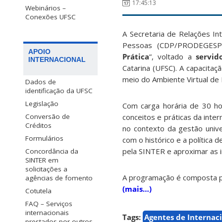
17:45:13
Webinários –
Conexões UFSC
A Secretaria de Relações I
Pessoas (CDP/PRODEGESP)
APOIO
Prática
”, voltado a
servid
INTERNACIONAL
Catarina (UFSC). A capacita
meio do Ambiente Virtual de
Dados de
identificação da UFSC
Legislação
Com carga horária de 30 ho
Conversão de
conceitos e práticas da inte
Créditos
no contexto da gestão univer
Formulários
com o histórico e a política 
pela SINTER e aproximar as in
Concordância da
SINTER em
solicitações a
A programação é composta p
agências de fomento
(mais…)
Cotutela
FAQ – Serviços
internacionais
Tags:
Agentes de Internac
prestados por outros