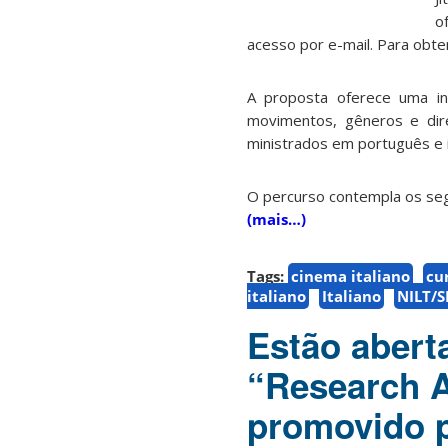
o
acesso por e-mail. Para obte
A proposta oferece uma int
movimentos, gêneros e dir
ministrados em português e it
O percurso contempla os se
(mais…)
Tags:
cinema italiano
cu
italiano
Italiano
NILT/S
Estão abert
“Research A
promovido p