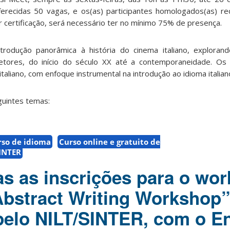
ferecidas 50 vagas, e os(as) participantes homologados(as) re
r certificação, será necessário ter no mínimo 75% de presença.
rodução panorâmica à história do cinema italiano, explorand
etores, do início do século XX até a contemporaneidade. Os
aliano, com enfoque instrumental na introdução ao idioma italian
guintes temas:
rso de idioma
Curso online e gratuito de
INTER
as as inscrições para o wo
bstract Writing Workshop”
elo NILT/SINTER, com o En