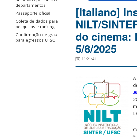
departamentos
[Italiano] I
Passaporte oficial
NILT/SINTER:
Coleta de dados para
pesquisas e rankings
do cinema: h
Confirmação de grau
para egressos UFSC
5/8/2025
11:21:41
A
d
a
2
m
Le
C
J