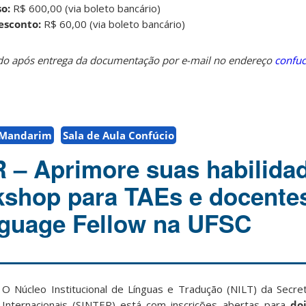
so:
R$ 600,00 (via boleto bancário)
esconto:
R$ 60,00 (via boleto bancário)
ado após entrega da documentação por e-mail no endereço
confu
Mandarim
Sala de Aula Confúcio
 – Aprimore suas habilida
kshop para TAEs e docente
nguage Fellow na UFSC
O Núcleo Institucional de Línguas e Tradução (NILT) da Secre
Internacionais (SINTER) está com inscrições abertas para
do