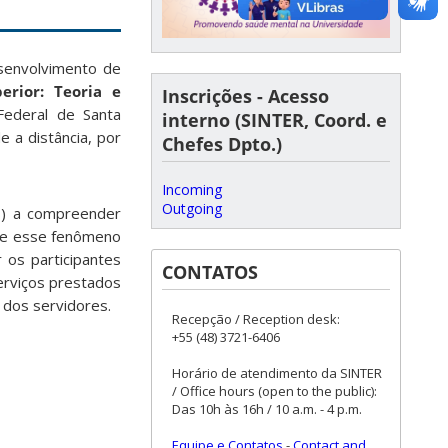
esenvolvimento de
erior: Teoria e
Inscrições - Acesso
Federal de Santa
interno (SINTER, Coord. e
 a distância, por
Chefes Dpto.)
Incoming
Outgoing
as) a compreender
obre esse fenômeno
r os participantes
CONTATOS
serviços prestados
o dos servidores.
Recepção / Reception desk:
+55 (48) 3721-6406
Horário de atendimento da SINTER
/ Office hours (open to the public):
Das 10h às 16h / 10 a.m. - 4 p.m.
Equipe e Contatos
-
Contact and