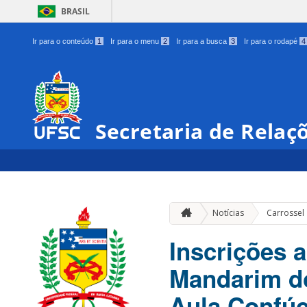
BRASIL
Ir para o conteúdo
1
Ir para o menu
2
Ir para a busca
3
Ir para o rodapé
4
Secretaria de Relaç
Notícias
Carrossel
Inscrições 
Mandarim do
Aula Confúci