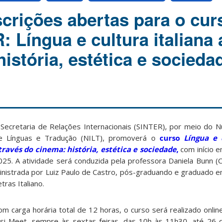
nscrições abertas para o cu
 Língua e cultura italiana 
istória, estética e socieda
 Secretaria de Relações Internacionais (SINTER), por meio do Nú
e Línguas e Tradução (NILT), promoverá o
curso
Língua e 
través do cinema: história, estética e sociedade
,
com início 
025. A atividade será conduzida pela professora Daniela Bunn
inistrada por Luiz Paulo de Castro, pós-graduando e graduado e
tras Italiano.
om carga horária total de 12 horas, o curso será realizado onlin
itsi Meet, sempre às sextas-feiras, das 10h às 11h30, até 26