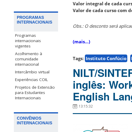
Valor integral de cada cur
Valor de cada curso com d
PROGRAMAS
INTERNACIONAIS
Obs.: O desconto será aplic
Programas
internacionais
(mais…)
vigentes
Acolhimento à
Tags:
Instituto Confúcio
comunidade
internacional
NILT/SINTER
Intercâmbio virtual
Experiências COIL
inglês: Wor
Projetos de Extensão
English La
para Estudantes
Internacionais
13:15:32
CONVÊNIOS
INTERNACIONAIS