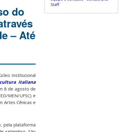
Staff
rso do
através
de – Até
cleo Institucional
cultura italiana
em 8 de agosto de
 (CED/MEN/UFSC) e
m Artes Cênicas e
e, pela plataforma
 de setembro. São