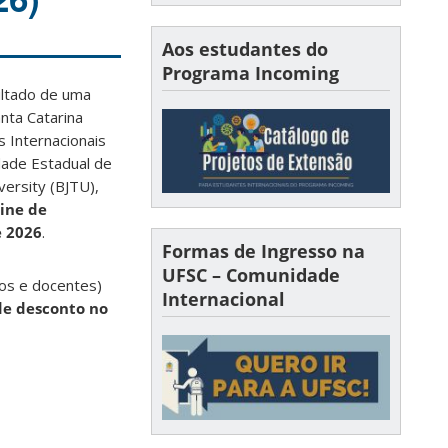
Aos estudantes do
Programa Incoming
ultado de uma
nta Catarina
s Internacionais
dade Estadual de
versity (BJTU),
line de
e 2026
.
Formas de Ingresso na
UFSC – Comunidade
vos e docentes)
Internacional
e desconto no