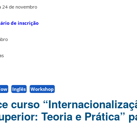
a 24 de novembro
ário de inscrição
mbro
as
llow
Inglês
Workshop
e curso “Internacionalizaç
perior: Teoria e Prática” p