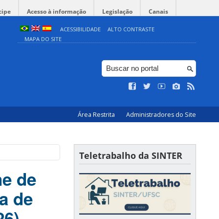
cipe
Acesso à informação
Legislação
Canais
ACESSIBILIDADE
ALTO CONTRASTE
MAPA DO SITE
Área Restrita
Administradores do Site
Teletrabalho da SINTER
ne de
a de
26)