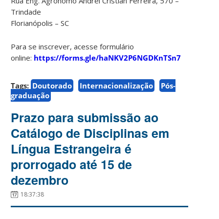
Rua Eng. Agrônomo Andrei Cristian Ferreira, 570 –
Trindade
Florianópolis – SC
Para se inscrever, acesse formulário
online:
https://forms.gle/haNKV2P6NGDKnTSn7
Tags:
Doutorado
Internacionalização
Pós-
graduação
Prazo para submissão ao
Catálogo de Disciplinas em
Língua Estrangeira é
prorrogado até 15 de
dezembro
18:37:38