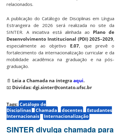
relacionados.
A publicação do Catálogo de Disciplinas em Língua
Estrangeira de 2026 será realizada no site da
SINTER. A iniciativa está alinhada ao
Plano de
Desenvolvimento Institucional (PDI) 2025–2029
,
especialmente ao objetivo
E.07
, que prevê o
fortalecimento da internacionalização curricular e da
mobilidade acadêmica na graduação e na pós-
graduação.
📄
Leia a Chamada na íntegra
aqui
.
📧
Dúvidas:
dgi.sinter@contato.ufsc.br
Tags:
Catálogo de
Disciplinas
Chamada
docentes
Estudantes
Internacionais
Internacionalização
SINTER divulga chamada para