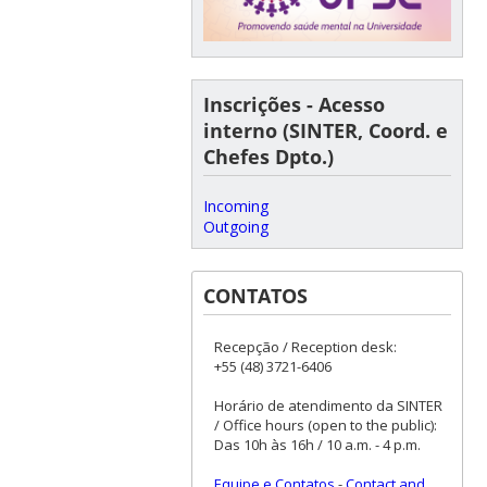
Inscrições - Acesso
interno (SINTER, Coord. e
Chefes Dpto.)
Incoming
Outgoing
CONTATOS
Recepção / Reception desk:
+55 (48) 3721-6406
Horário de atendimento da SINTER
/ Office hours (open to the public):
Das 10h às 16h / 10 a.m. - 4 p.m.
Equipe e Contatos
-
Contact and