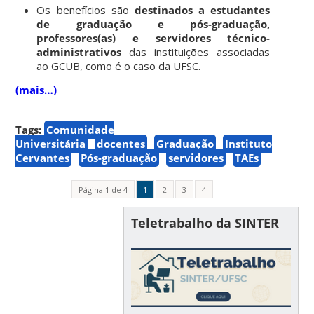
Os benefícios são
destinados a estudantes
de graduação e pós-graduação,
professores(as) e servidores técnico-
administrativos
das instituições associadas
ao GCUB, como é o caso da UFSC.
(mais…)
Tags:
Comunidade
Universitária
docentes
Graduação
Instituto
Cervantes
Pós-graduação
servidores
TAEs
Página 1 de 4
1
2
3
4
Teletrabalho da SINTER