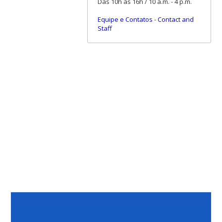
Das 10h às 16h / 10 a.m. - 4 p.m.
Equipe e Contatos
-
Contact and
Staff