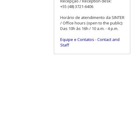
Recepção / Reception desk:
+55 (48) 3721-6406
Horário de atendimento da SINTER
/ Office hours (open to the public):
Das 10h às 16h / 10 a.m. - 4 p.m.
Equipe e Contatos
-
Contact and
Staff