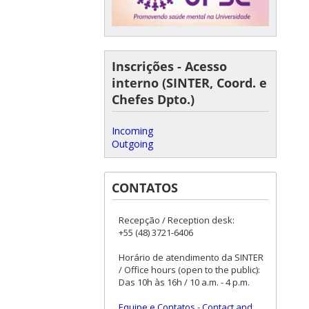
Inscrições - Acesso
interno (SINTER, Coord. e
Chefes Dpto.)
Incoming
Outgoing
CONTATOS
Recepção / Reception desk:
+55 (48) 3721-6406
Horário de atendimento da SINTER
/ Office hours (open to the public):
Das 10h às 16h / 10 a.m. - 4 p.m.
Equipe e Contatos
-
Contact and