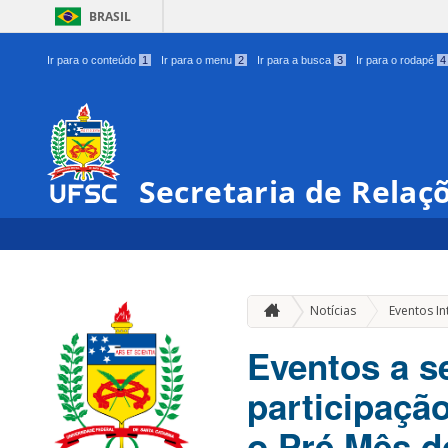
BRASIL
Ir para o conteúdo
1
Ir para o menu
2
Ir para a busca
3
Ir para o rodapé
4
Secretaria de Relaç
Notícias
Eventos In
Eventos a s
participaçã
o Pré Mês d