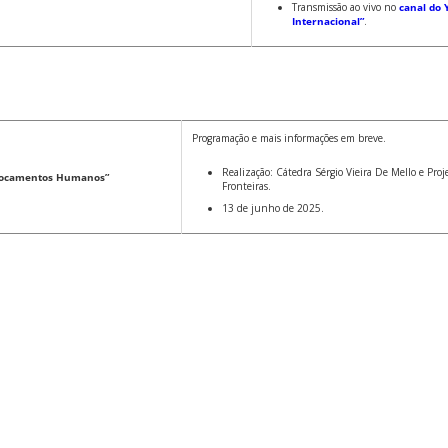
Transmissão ao vivo no
canal do
Internacional”
.
Programação e mais informações em breve.
Realização: Cátedra Sérgio Vieira De Mello e Pro
slocamentos Humanos”
Fronteiras.
13 de junho de 2025.