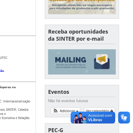
Receba oportunidades
da SINTER por e-mail
/UFSC.
ção
.
iásporas na
Eventos
Não há eventos futuros
C: Internacionalização
onais SINTER; Cátedra
Adicionar
Ver calendário
ara o
 Economia e Relações
PEC-G