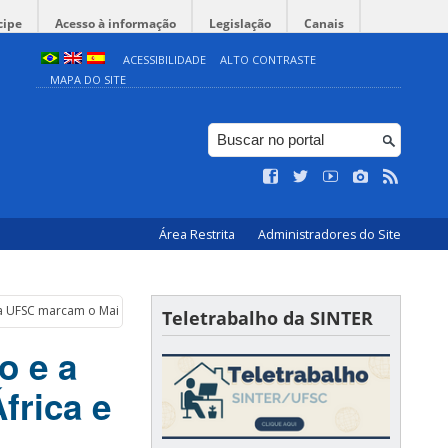
cipe
Acesso à informação
Legislação
Canais
ACESSIBILIDADE
ALTO CONTRASTE
MAPA DO SITE
Área Restrita
Administradores do Site
a UFSC marcam o Maio África e o Pré Mês do Migrante
Teletrabalho da SINTER
o e a
frica e