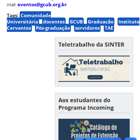
mail:
eventos@gcub.org.br
Tags:
Comunidade
Universitária
docentes
GCUB
Graduação
Instituto
Cervantes
Pós-graduação
servidores
TAE
Teletrabalho da SINTER
Aos estudantes do
Programa Incoming