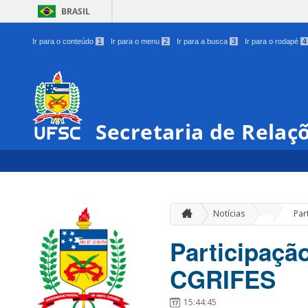
BRASIL
Ir para o conteúdo
1
Ir para o menu
2
Ir para a busca
3
Ir para o rodapé
4
Secretaria de Relaç
»
Notícias
Par
Participaçã
CGRIFES
15:44:45