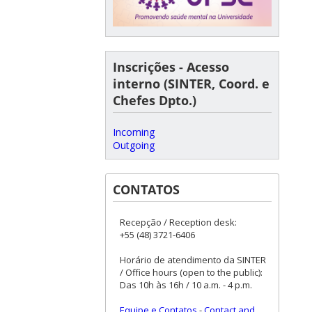
Inscrições - Acesso
interno (SINTER, Coord. e
Chefes Dpto.)
Incoming
Outgoing
CONTATOS
Recepção / Reception desk:
+55 (48) 3721-6406
Horário de atendimento da SINTER
/ Office hours (open to the public):
Das 10h às 16h / 10 a.m. - 4 p.m.
Equipe e Contatos
-
Contact and