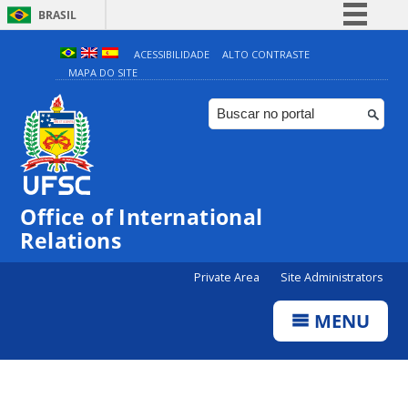
BRASIL
Simplifique!
ACESSIBILIDADE
ALTO CONTRASTE
MAPA DO SITE
Comunica BR
Participe
Acesso à informação
Legislação
Canais
Office of International
Relations
Private Area
Site Administrators
MENU