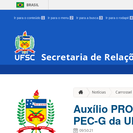
BRASIL
Ir para o conteúdo
1
Ir para o menu
2
Ir para a busca
3
Ir para o rodapé
4
Secretaria de Relaç
Notícias
Carrossel
Auxílio PR
PEC-G da 
09:50:21