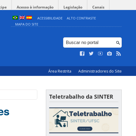
cipe
Acesso à informação
Legislação
Canais
ACESSIBILIDADE
ALTO CONTRASTE
MAPA DO SITE
Área Restrita
Administradores do Site
Teletrabalho da SINTER
es