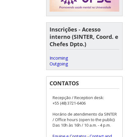
Inscrições - Acesso
interno (SINTER, Coord. e
Chefes Dpto.)
Incoming
Outgoing
CONTATOS
Recepção / Reception desk:
+55 (48) 3721-6406
Horário de atendimento da SINTER
/ Office hours (open to the public):
Das 10h às 16h / 10 a.m. - 4 p.m.
Equipe e Contatos
-
Contact and