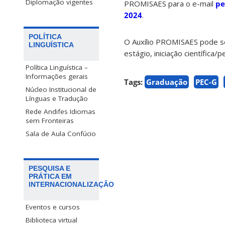
Diplomação vigentes
PROMISAES para o e-mail
pe
2024
.
POLÍTICA
O Auxílio PROMISAES pode se
LINGUÍSTICA
estágio, iniciação científica/
Política Linguística –
Informações gerais
Tags:
Graduação
PEC-G
Núcleo Institucional de
Línguas e Tradução
Rede Andifes Idiomas
sem Fronteiras
Sala de Aula Confúcio
PESQUISA E
PRÁTICA EM
INTERNACIONALIZAÇÃO
Eventos e cursos
Biblioteca virtual