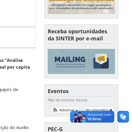
Receba oportunidades
da SINTER por e-mail
us “Análise
al per capita
quipes de
Eventos
Não há eventos futuros
Adicionar
Ver calendário
ção do Auxílio
PEC-G