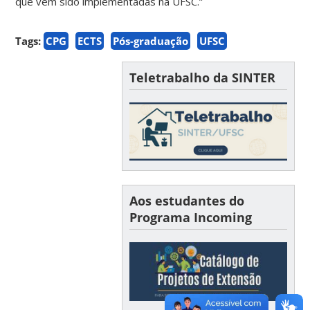
que vêm sido implementadas na UFSC.”
Tags:
CPG
ECTS
Pós-graduação
UFSC
Teletrabalho da SINTER
Aos estudantes do
Programa Incoming