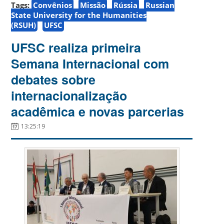
Tags:
Convênios
Missão
Rússia
Russian
State University for the Humanities
(RSUH)
UFSC
UFSC realiza primeira
Semana Internacional com
debates sobre
internacionalização
acadêmica e novas parcerias
13:25:19