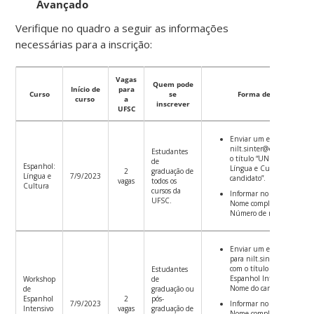
Avançado
Verifique no quadro a seguir as informações
necessárias para a inscrição:
Vagas
Quem pode
Início de
para
Curso
se
Forma de inscrição
curso
a
inscrever
UFSC
Enviar um e-mail para
nilt.sinter@contato.ufsc.
Estudantes
o título “UNNOBA – Espa
de
Espanhol:
Língua e Cultura – Nome
2
graduação de
Língua e
7/9/2023
candidato”.
vagas
todos os
Cultura
cursos da
Informar no corpo do e-ma
UFSC.
Nome completo / Curso /
Número de matrícula.
Enviar um e-mail
para nilt.sinter@contato.u
com o título “UNNOBA
Estudantes
Espanhol Intensivo Avanç
Workshop
de
Nome do candidato”.
de
graduação ou
Espanhol
2
pós-
7/9/2023
Informar no corpo do e-ma
Intensivo
vagas
graduação de
Nome completo / Curso /