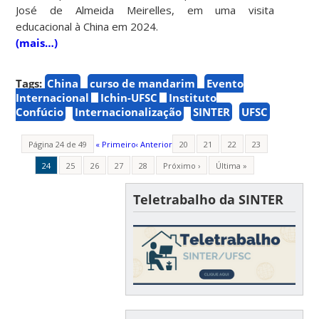
José de Almeida Meirelles, em uma visita
educacional à China em 2024.
(mais…)
Tags:
China
curso de mandarim
Evento
Internacional
Ichin-UFSC
Instituto
Confúcio
Internacionalização
SINTER
UFSC
Página 24 de 49
« Primeiro
‹ Anterior
20
21
22
23
24
25
26
27
28
Próximo ›
Última »
Teletrabalho da SINTER