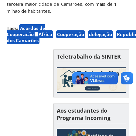
terceira maior cidade de Camarões, com mais de 1
milhão de habitantes.
Tags:
Acordos de
Cooperação
África
Cooperação
delegação
Repúbli
dos Camarões
Teletrabalho da SINTER
Aos estudantes do
Programa Incoming