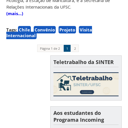
Ficologia, a Estação de Maricultura, e a Secretaria de
Relações Internacionais da UFSC.
(mais…)
Tags:
Chile
Convênio
Projeto
Visita
Internacional
Página 1 de 2
1
2
Teletrabalho da SINTER
Aos estudantes do
Programa Incoming