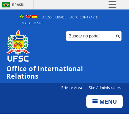
BRASIL
Simplifique!
ACESSIBILIDADE
ALTO CONTRASTE
MAPA DO SITE
Comunica BR
Participe
Acesso à informação
Legislação
Canais
Office of International
Relations
Private Area
Site Administrators
MENU