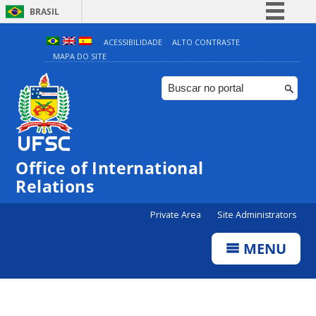
BRASIL
Simplifique!
ACESSIBILIDADE
ALTO CONTRASTE
MAPA DO SITE
Comunica BR
Participe
Acesso à informação
Legislação
Canais
Office of International
Relations
Private Area
Site Administrators
MENU