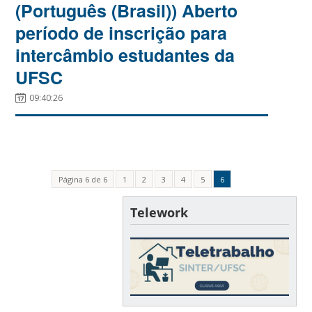
(Português (Brasil)) Aberto
período de inscrição para
intercâmbio estudantes da
UFSC
09:40:26
Página 6 de 6
1
2
3
4
5
6
Telework