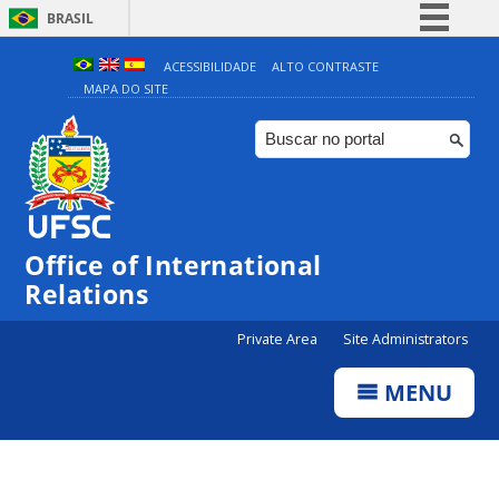
BRASIL
Simplifique!
ACESSIBILIDADE
ALTO CONTRASTE
MAPA DO SITE
Comunica BR
Participe
Acesso à informação
Legislação
Canais
Office of International
Relations
Private Area
Site Administrators
MENU