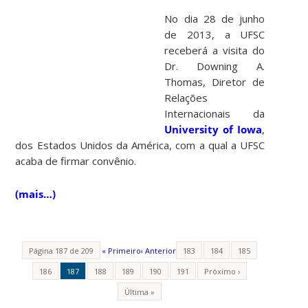
No dia 28 de junho
de 2013, a UFSC
receberá a visita do
Dr. Downing A.
Thomas, Diretor de
Relações
Internacionais da
University of Iowa
,
dos Estados Unidos da América, com a qual a UFSC
acaba de firmar convênio.
(mais…)
Página 187 de 209
« Primeiro
‹ Anterior
183
184
185
186
187
188
189
190
191
Próximo ›
Última »