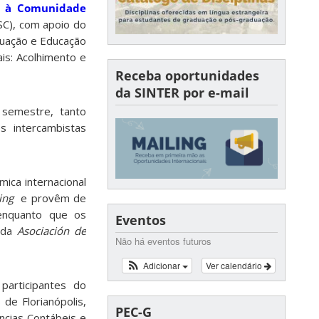
o à Comunidade
SC), com apoio do
duação e Educação
is: Acolhimento e
Receba oportunidades
da SINTER por e-mail
 semestre, tanto
s intercambistas
ica internacional
ing
e provêm de
 enquanto que os
Eventos
 da
Asociación de
Não há eventos futuros
Adicionar
Ver calendário
participantes do
e Florianópolis,
PEC-G
ências Contábeis e