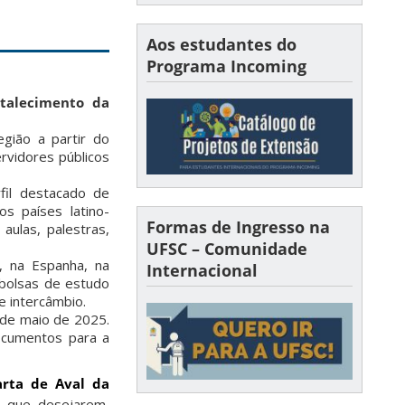
Aos estudantes do
Programa Incoming
talecimento da
gião a partir do
rvidores públicos
il destacado de
s países latino-
Formas de Ingresso na
aulas, palestras,
UFSC – Comunidade
, na Espanha, na
Internacional
bolsas de estudo
 intercâmbio.
 de maio de 2025.
ocumentos para a
rta de Aval da
s que desejarem