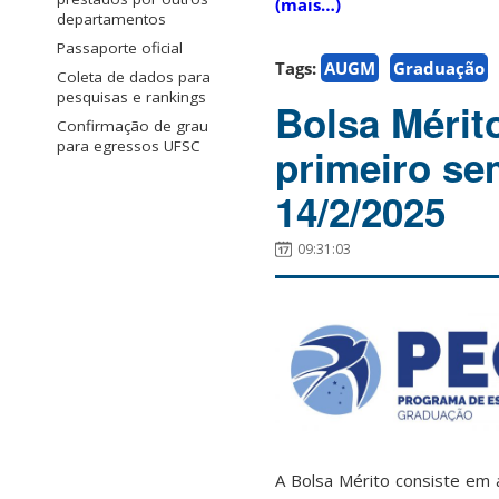
(mais…)
departamentos
Passaporte oficial
Tags:
AUGM
Graduação
Coleta de dados para
pesquisas e rankings
Bolsa Mérit
Confirmação de grau
para egressos UFSC
primeiro se
14/2/2025
09:31:03
A Bolsa Mérito consiste em 