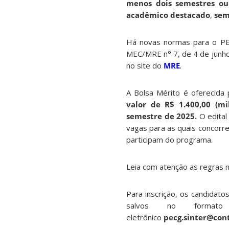
menos dois semestres ou
acadêmico destacado
,
sem
Há novas normas para o PEC
MEC/MRE n° 7, de 4 de junho
no site do
MRE
.
A Bolsa Mérito é oferecida
valor de R$ 1.400,00 (mi
semestre de 2025.
O edital
vagas para as quais concorre
participam do programa.
Leia com atenção as regras 
Para inscrição, os candidat
salvos no forma
eletrônico
pecg.sinter@cont