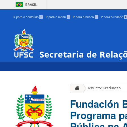
BRASIL
Ir para o conteúdo
1
Ir para o menu
2
Ir para a busca
3
Ir para o rodapé
4
Secretaria de Relaç
Assunto: Graduação
Fundación B
Programa pa
Pública na 