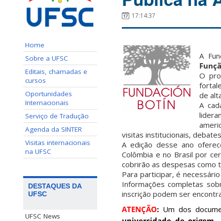
17:14:37
Home
A Fun
Sobre a UFSC
Funçã
Editais, chamadas e
O pro
cursos
fortal
Oportunidades
de alt
Internacionais
A cad
lider
Serviço de Tradução
ameri
Agenda da SINTER
visitas institucionais, debat
Visitas internacionais
A edição desse ano oferec
na UFSC
Colômbia e no Brasil por c
cobrirão as despesas como t
Para participar, é necessári
Informações completas sobr
DESTAQUES DA
inscrição podem ser encontra
UFSC
ATENÇÃO
:
Um dos document
UFSC News
universidade de origem.