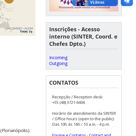
Inscrições - Acesso
interno (SINTER, Coord. e
Chefes Dpto.)
Incoming
Outgoing
CONTATOS
Recepção / Reception desk:
+55 (48) 3721-6406
Horário de atendimento da SINTER
/ Office hours (open to the public):
Das 10h às 16h / 10 a.m. - 4 p.m.
Florianópolis).
Equipe e Contatos
-
Contact and