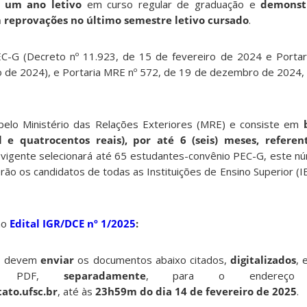
 um ano letivo
em curso regular de graduação e
demonst
 reprovações no último semestre letivo cursado
.
-G (Decreto nº 11.923, de 15 de fevereiro de 2024 e Portaria
 de 2024), e Portaria MRE nº 572, de 19 de dezembro de 2024, 
 pelo Ministério das Relações Exteriores (MRE) e consiste em
l e quatrocentos reais), por até 6 (seis) meses, referen
 vigente selecionará até 65 estudantes-convênio PEC-G, este nú
rão os candidatos de todas as Instituições de Ensino Superior (IE
no
Edital IGR/DCE nº 1/2025
:
os devem
enviar
os documentos abaixo citados,
digitalizados
, 
to PDF,
separadamente
, para o endereço 
ato.ufsc.br
, até às
23h59m do dia 14 de fevereiro de 2025
.