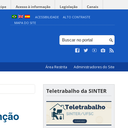
cipe
Acesso à informação
Legislação
Canais
ACESSIBILIDADE
ALTO CONTRASTE
MAPA DO SITE
Área Restrita
Administradores do Site
Teletrabalho da SINTER
nção