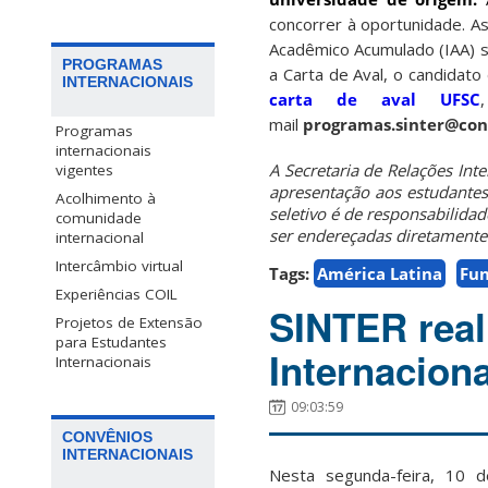
concorrer à oportunidade. A
Acadêmico Acumulado (IAA) su
PROGRAMAS
a Carta de Aval, o candidat
INTERNACIONAIS
carta de aval UFSC
mail
programas.sinter@con
Programas
internacionais
A Secretaria de Relações Int
vigentes
apresentação aos estudantes
Acolhimento à
seletivo é de responsabilida
comunidade
ser endereçadas diretament
internacional
Intercâmbio virtual
Tags:
América Latina
Fun
Experiências COIL
SINTER rea
Projetos de Extensão
para Estudantes
Internacion
Internacionais
09:03:59
CONVÊNIOS
INTERNACIONAIS
Nesta segunda-feira, 10 d