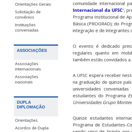
comunidade internacional 
Orientações Gerais
Internacional da UFSC
“, p
Solicitação de
Programa Institucional de A
convênios
Básica (PROGRAD); do Progra
Instituições
conveniadas
integração e de integrantes 
O evento é dedicado princ
ASSOCIAÇÕES
regulares quanto em mobil
também estão convidados a p
Associações
internacionais
A UFSC espera receber nest
Associações
na graduação de quinze pa
nacionais
universidades conveniadas
estudantes do Programa
Es
Universidades Grupo Montev
DUPLA
DIPLOMAÇÃO
Quinze estudantes interna
Orientações
Programa de Estudantes-Con
Acordos de Dupla
sendo: cinco de Angola, nos 