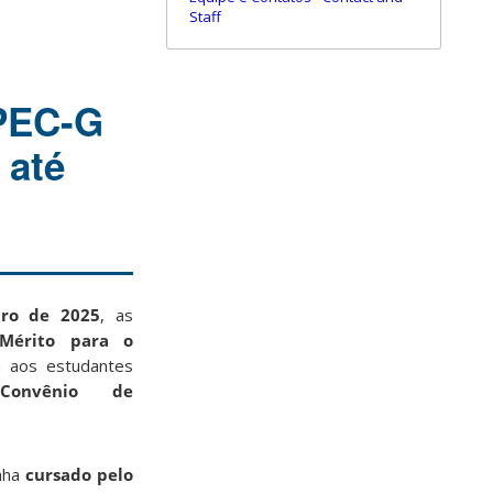
Staff
 PEC-G
 até
iro de 2025
, as
 Mérito para o
a aos estudantes
-Convênio de
enha
cursado pelo