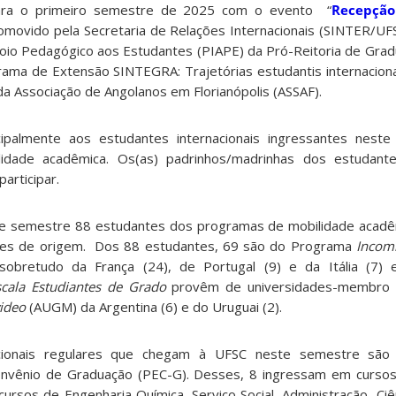
para o primeiro semestre de 2025 com o evento “
Recepçã
romovido pela Secretaria de Relações Internacionais (SINTER/UF
poio Pedagógico aos Estudantes (PIAPE) da Pró-Reitoria de Gra
ma de Extensão SINTEGRA: Trajetórias estudantis internaciona
da Associação de Angolanos em Florianópolis (ASSAF).
ipalmente aos estudantes internacionais ingressantes neste
idade acadêmica. Os(as) padrinhos/madrinhas dos estudante
articipar.
e semestre 88 estudantes dos programas de mobilidade acadêm
íses de origem. Dos 88 estudantes, 69 são do Programa
Incom
 sobretudo da França (24), de Portugal (9) e da Itália (7)
cala Estudiantes de Grado
provêm de universidades-membro
ideo
(AUGM) da Argentina (6) e do Uruguai (2).
cionais regulares que chegam à UFSC neste semestre são 
vênio de Graduação (PEC-G). Desses, 8 ingressam em cursos d
cursos de Engenharia Química, Serviço Social, Administração, Ci