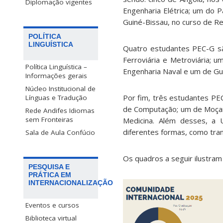
Diplomação vigentes
Engenharia Elétrica; um do 
Guiné-Bissau, no curso de Re
POLÍTICA
LINGUÍSTICA
Quatro estudantes PEC-G sã
Ferroviária e Metroviária; 
Política Linguística –
Engenharia Naval e um de Gui
Informações gerais
Núcleo Institucional de
Por fim, três estudantes PE
Línguas e Tradução
de Computação; um de Moçamb
Rede Andifes Idiomas
sem Fronteiras
Medicina. Além desses, a 
diferentes formas, como tran
Sala de Aula Confúcio
Os quadros a seguir ilustram
PESQUISA E
PRÁTICA EM
INTERNACIONALIZAÇÃO
Eventos e cursos
Biblioteca virtual