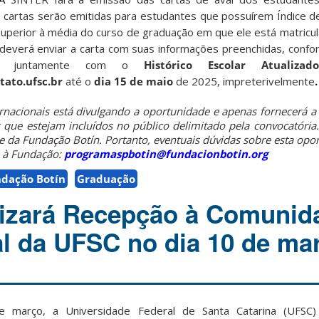
s cartas serão emitidas para estudantes que possuírem Índice 
perior à média do curso de graduação em que ele está matriculad
o deverá enviar a carta com suas informações preenchidas, conf
, juntamente com o
Histórico Escolar Atualizado
tato.ufsc.br
até o
dia 15 de maio
de 2025, impreterivelmente
ernacionais está divulgando a oportunidade e apenas fornecerá a
 que estejam incluídos no público delimitado pela convocatória
de da Fundação Botín. Portanto, eventuais dúvidas sobre esta op
e à Fundação:
programaspbotin@fundacionbotin.org
dação Botín
Graduação
lizará Recepção à Comunid
al da UFSC no dia 10 de ma
e março, a Universidade Federal de Santa Catarina (UFSC