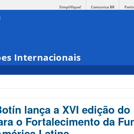
Simplifique!
Comunica BR
Parti
ões Internacionais
otín lança a XVI edição do
ra o Fortalecimento da Fu
América Latina