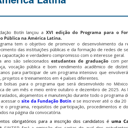
dação Botín lançou a
XVI edição do Programa para o For
o Pública na América Latina.
grama tem o objetivo de promover o desenvolvimento da re
ecimento das instituições públicas e da formação de redes de se
a capacitação e verdadeiro compromisso com o interesse geral.
a ano são selecionados
estudantes de graduação
com perf
ança, vocação pública e bom rendimento acadêmico de distinto
canos para participar de um programa intensivo que envolverá 
es, projetos e treinamentos em 4 países diferentes.
e bolsas para o programa que será desenvolvido no México
erca de um mês e meio entre outubro e dezembro de 2025. As 
raslados, alojamentos e manutenção durante todo o programa de
o acessar o
site da Fundação Botín
e se inscrever até o dia 20
e o programa, requisitos de participação, procedimentos e d
dos na página da convocatória.
os obrigatórios para a inscrição dos candidatos é
uma Ca
A
SINTER fará a emissão das cartas de aval dos estudante