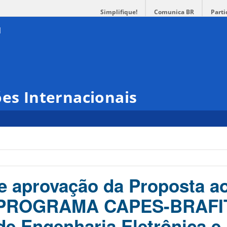
Simplifique!
Comunica BR
Parti
ões Internacionais
 aprovação da Proposta ao
 (PROGRAMA CAPES-BRAFI
de Engenharia Eletrônica e