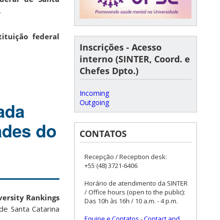
.
tituição federal
Inscrições - Acesso
interno (SINTER, Coord. e
Chefes Dpto.)
Incoming
Outgoing
ada
ades do
CONTATOS
Recepção / Reception desk:
+55 (48) 3721-6406
Horário de atendimento da SINTER
/ Office hours (open to the public):
ersity Rankings
Das 10h às 16h / 10 a.m. - 4 p.m.
de Santa Catarina
Equipe e Contatos
-
Contact and