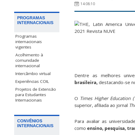
14:08:10
PROGRAMAS
INTERNACIONAIS
Programas
internacionais
vigentes
Acolhimento à
comunidade
internacional
Intercâmbio virtual
Dentre as melhores univ
Experiências COIL
brasileira,
destacando-se no
Projetos de Extensão
para Estudantes
O
Times Higher Education (
Internacionais
superior, afiliada ao jornal
Th
Para avaliar as universida
CONVÊNIOS
INTERNACIONAIS
como
ensino, pesquisa, tr