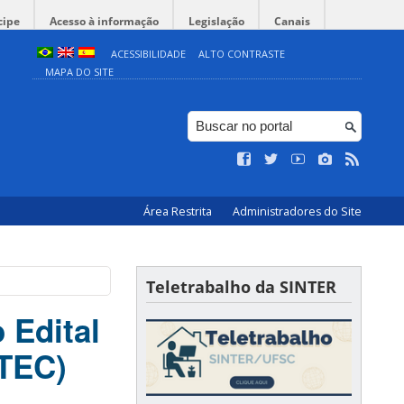
cipe
Acesso à informação
Legislação
Canais
ACESSIBILIDADE
ALTO CONTRASTE
MAPA DO SITE
Área Restrita
Administradores do Site
Teletrabalho da SINTER
 Edital
TEC)