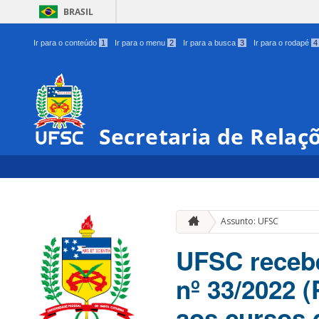
BRASIL
Ir para o conteúdo
1
Ir para o menu
2
Ir para a busca
3
Ir para o rodapé
4
Secretaria de Relaç
Assunto: UFSC
UFSC recebe
nº 33/2022
aos cursos 