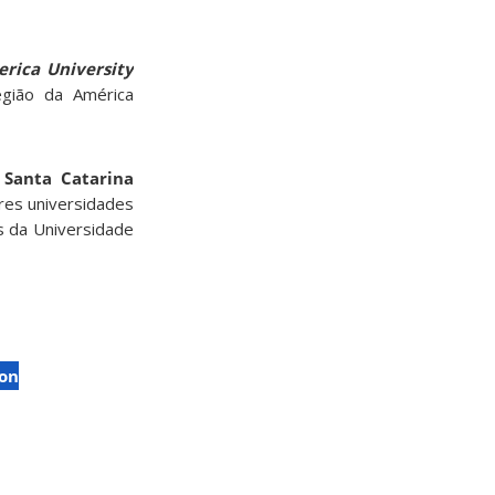
erica University
egião da América
 Santa Catarina
res universidades
s da Universidade
ion