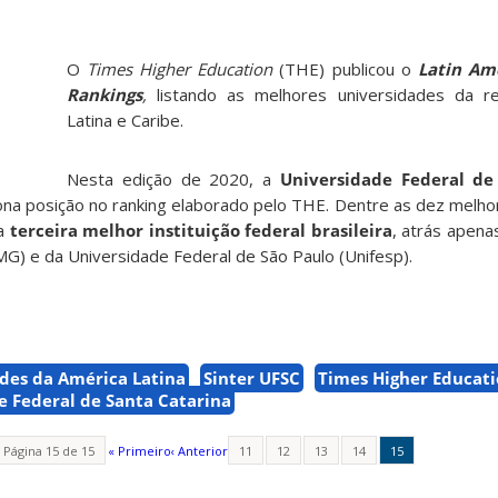
O
Times Higher Education
(THE) publicou o
Latin Am
Rankings
,
listando as melhores universidades da r
Latina e Caribe.
Nesta edição de 2020, a
Universidade Federal de
ona posição no ranking elaborado pelo THE. Dentre as dez melho
 a
terceira melhor instituição federal brasileira
, atrás apena
G) e da Universidade Federal de São Paulo (Unifesp).
des da América Latina
Sinter UFSC
Times Higher Educat
e Federal de Santa Catarina
Página 15 de 15
« Primeiro
‹ Anterior
11
12
13
14
15