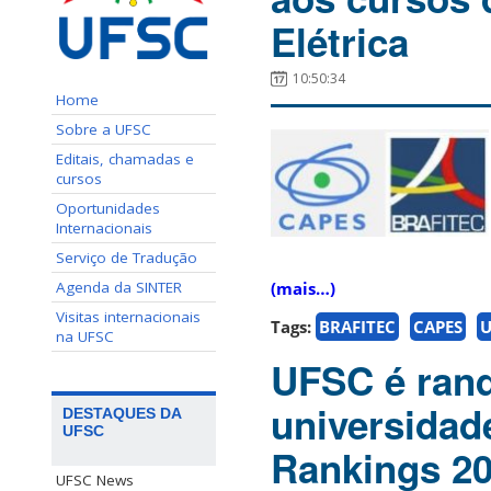
Elétrica
10:50:34
Home
Sobre a UFSC
Editais, chamadas e
cursos
Oportunidades
Internacionais
Serviço de Tradução
Agenda da SINTER
(mais…)
Visitas internacionais
Tags:
BRAFITEC
CAPES
U
na UFSC
UFSC é ran
universidad
DESTAQUES DA
UFSC
Rankings 2
UFSC News