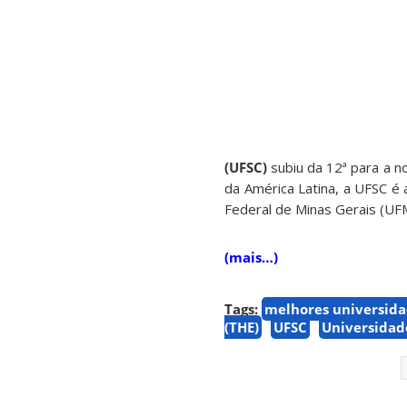
(UFSC)
subiu da 12ª para a n
da América Latina, a UFSC é
Federal de Minas Gerais (UFM
(mais…)
Tags:
melhores universida
(THE)
UFSC
Universidad