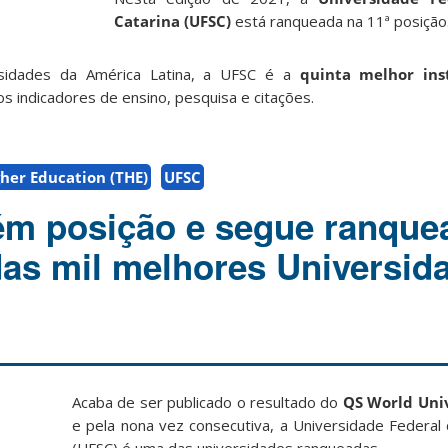
Catarina (UFSC)
está ranqueada na 11ª posição
rsidades da América Latina, a UFSC é a
quinta
melhor ins
s indicadores de e
nsino
, p
esquisa
e
citações.
her Education (THE)
UFSC
m posição e segue ranque
s mil melhores Universid
Acaba de ser publicado o resultado do
QS World Univ
e pela nona vez consecutiva, a Universidade Federal 