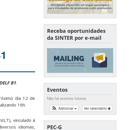
Receba oportunidades
da SINTER por e-mail
B1
 DELF B1
.
Eventos
próximo dia 12 de
Não há eventos futuros
alizando 16h.
Adicionar
Ver calendário
NILT), vinculado à
PEC-G
iversos idiomas,