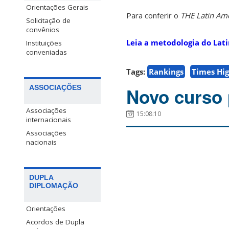
Orientações Gerais
Para conferir o
THE Latin Ame
Solicitação de
convênios
Leia a metodologia do Lat
Instituições
conveniadas
Tags:
Rankings
Times Hig
ASSOCIAÇÕES
Novo curso 
Associações
15:08:10
internacionais
Associações
nacionais
DUPLA
DIPLOMAÇÃO
Orientações
Acordos de Dupla