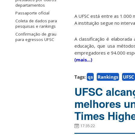
departamentos
Passaporte oficial
A UFSC está entre as 1.000 
Coleta de dados para
A instituição segue no inter
pesquisas e rankings
Confirmação de grau
A classificação é elaborada
para egressos UFSC
educação, que usa métodos
empregadores e 94.000 espe
(mais…)
Tags:
qs
Rankings
UFSC
UFSC alcanç
melhores un
Times Highe
17:35:22