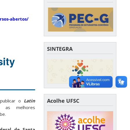
ursos-abertos/
SINTEGRA
ity
Acolhe UFSC
publicar o
Latin
o as melhores
be.
deral de Santa