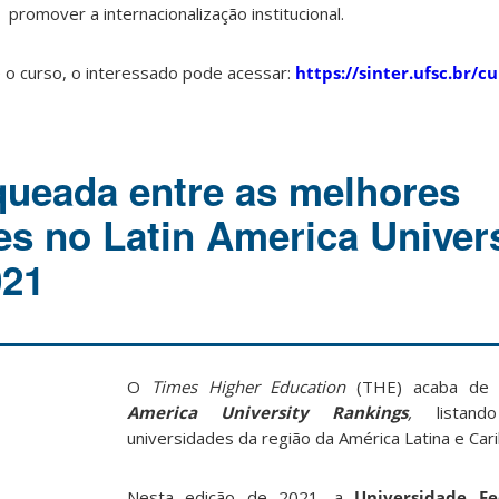
promover a internacionalização institucional.
 o curso, o interessado pode acessar:
https://sinter.ufsc.br/c
ueada entre as melhores
es no Latin America Univers
021
O
Times Higher Education
(THE) acaba de 
America University Rankings
,
listand
universidades da região da América Latina e Cari
Nesta edição de 2021, a
Universidade Fe