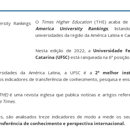
O
Times Higher Education
(THE) acaba de 
America University Rankings
,
listand
universidades da região da América Latina e Ca
Nesta edição de 2022, a
Universidade F
Catarina (UFSC)
está ranqueada na 6ª posição
ersidades da América Latina, a UFSC é a
2ª
melhor inst
s indicadores de transferência de conhecimento, p
esquisa
e ens
THE)
é uma revista inglesa que publica notícias e artigos refe
e Times.
des, são analisados treze indicadores de modo a medir os s
ansferência de conhecimento e perspectiva internacional.