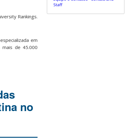
Staff
versity Rankings.
 especializada em
m mais de 45.000
das
tina no