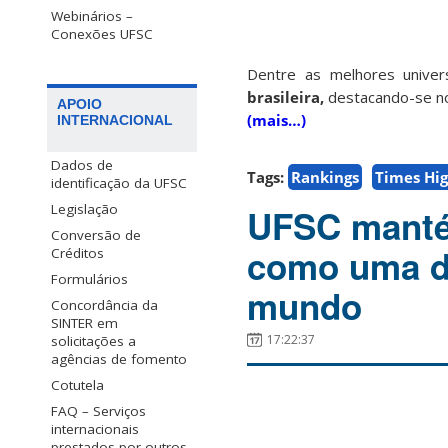
Webinários –
Conexões UFSC
Dentre as melhores unive
brasileira,
destacando-se no
APOIO
(mais…)
INTERNACIONAL
Dados de
Tags:
Rankings
Times Hig
identificação da UFSC
Legislação
UFSC manté
Conversão de
como uma da
Créditos
Formulários
mundo
Concordância da
SINTER em
17:22:37
solicitações a
agências de fomento
Cotutela
FAQ – Serviços
internacionais
prestados por outros