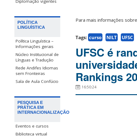
Diplomação vigentes
Para mais informações sobre
POLÍTICA
LINGUÍSTICA
Tags:
curso
NILT
UFSC
Política Linguística –
Informações gerais
UFSC é ranq
Núcleo Institucional de
universidad
Línguas e Tradução
Rede Andifes Idiomas
Rankings 2
sem Fronteiras
Sala de Aula Confúcio
16:50:24
PESQUISA E
PRÁTICA EM
INTERNACIONALIZAÇÃO
Eventos e cursos
Biblioteca virtual