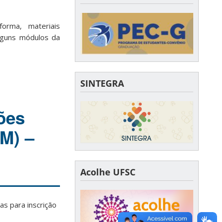
orma, materiais
lguns módulos da
SINTEGRA
ões
M) –
Acolhe UFSC
as para inscrição