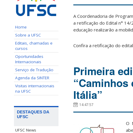
A Coordenadoria de Programas
a retificação do Edital n° 1
Home
educação realizarão a mobili
Sobre a UFSC
Editais, chamadas e
Confira a retificação do edita
cursos
Oportunidades
Internacionais
Primeira ed
Serviço de Tradução
Agenda da SINTER
“Caminhos e
Visitas internacionais
Itália”
na UFSC
14:47:57
DESTAQUES DA
UFSC
O N
abe
UFSC News