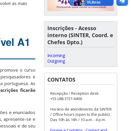
volve as mais
Inscrições - Acesso
interno (SINTER, Coord. e
ível A1
Chefes Dpto.)
Incoming
Outgoing
promove o curso
, pesquisadores e
CONTATOS
ua portuguesa. As
scrições ficarão
Recepção / Reception desk:
+55 (48) 3721-6406
Horário de atendimento da SINTER
sões e enunciados
/ Office hours (open to the public):
s, apresente-se e
Das 10h às 16h / 10 a.m. - 4 p.m.
pessoais e de seu
Equipe e Contatos
-
Contact and