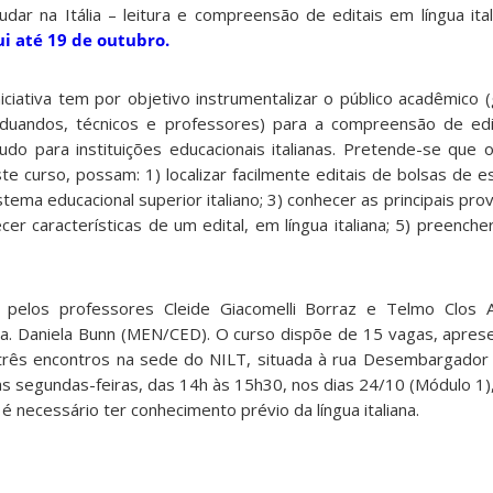
udar na Itália – leitura e compreensão de editais em língua ita
i até 19 de outubro.
niciativa tem por objetivo instrumentalizar o público acadêmico
duandos, técnicos e professores) para a compreensão de edi
udo para instituições educacionais italianas. Pretende-se que o
te curso, possam: 1) localizar facilmente editais de bolsas de 
stema educacional superior italiano; 3) conhecer as principais prov
hecer características de um edital, em língua italiana; 5) preen
s pelos professores Cleide Giacomelli Borraz e Telmo Clos 
a. Daniela Bunn (MEN/CED). O curso dispõe de 15 vagas, aprese
três encontros na sede do NILT, situada à rua Desembargador 
 às segundas-feiras, das 14h às 15h30, nos dias 24/10 (Módulo 1
é necessário ter conhecimento prévio da língua italiana.