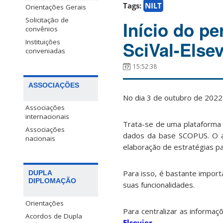
Tags:
NILT
Orientações Gerais
Solicitação de
Início do pe
convênios
Instituições
SciVal-Elsev
conveniadas
15:52:38
ASSOCIAÇÕES
No dia 3 de outubro de 2022 i
Associações
internacionais
Trata-se de uma plataforma 
Associações
dados da base SCOPUS. O a
nacionais
elaboração de estratégias pa
Para isso, é bastante import
DUPLA
DIPLOMAÇÃO
suas funcionalidades.
Orientações
Para centralizar as informa
Acordos de Dupla
Elsevier
.