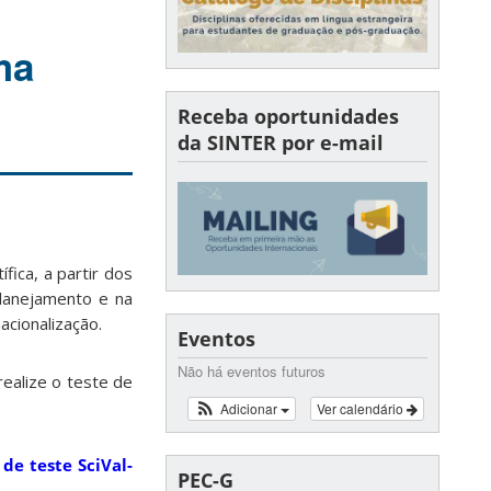
ma
Receba oportunidades
da SINTER por e-mail
ica, a partir dos
lanejamento e na
acionalização.
Eventos
Não há eventos futuros
realize o teste de
Adicionar
Ver calendário
 de teste SciVal-
PEC-G