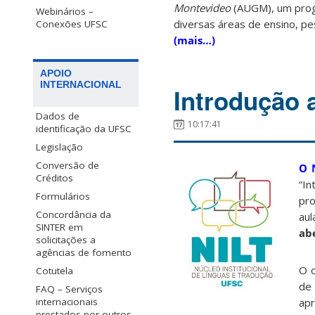
Montevideo
(AUGM), um prog
Webinários –
diversas áreas de ensino, pe
Conexões UFSC
(mais…)
APOIO
INTERNACIONAL
Introdução a
Dados de
10:17:41
identificação da UFSC
Legislação
Conversão de
O 
Créditos
“In
Formulários
pro
Concordância da
aul
SINTER em
ab
solicitações a
agências de fomento
O o
Cotutela
de 
FAQ – Serviços
internacionais
apr
prestados por outros