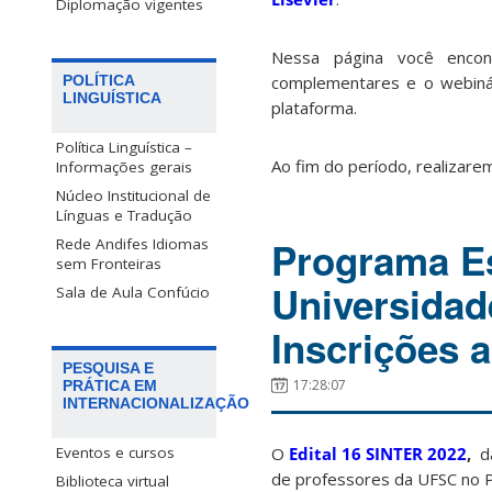
Diplomação vigentes
Nessa página você encont
complementares e o webinár
POLÍTICA
LINGUÍSTICA
plataforma.
Política Linguística –
Ao fim do período, realizare
Informações gerais
Núcleo Institucional de
Línguas e Tradução
Programa E
Rede Andifes Idiomas
sem Fronteiras
Universida
Sala de Aula Confúcio
Inscrições 
PESQUISA E
17:28:07
PRÁTICA EM
INTERNACIONALIZAÇÃO
O
Edital 16 SINTER 2022
,
da
Eventos e cursos
de professores da UFSC no
Biblioteca virtual