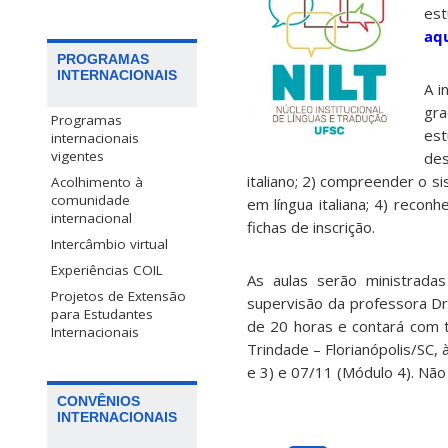
est
aqu
PROGRAMAS
INTERNACIONAIS
A i
gra
Programas
est
internacionais
vigentes
des
italiano; 2) compreender o si
Acolhimento à
comunidade
em língua italiana; 4) recon
internacional
fichas de inscrição.
Intercâmbio virtual
Experiências COIL
As aulas serão ministrada
Projetos de Extensão
supervisão da professora Dr
para Estudantes
de 20 horas e contará com 
Internacionais
Trindade – Florianópolis/SC,
e 3) e 07/11 (Módulo 4). Não 
CONVÊNIOS
INTERNACIONAIS