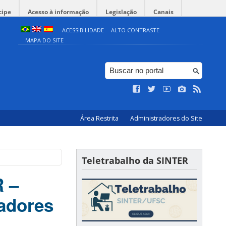
cipe
Acesso à informação
Legislação
Canais
ACESSIBILIDADE
ALTO CONTRASTE
MAPA DO SITE
Área Restrita
Administradores do Site
Teletrabalho da SINTER
R –
adores