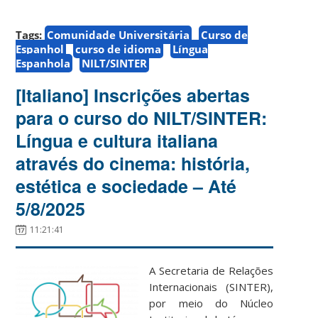
Tags:
Comunidade Universitária
Curso de
Espanhol
curso de idioma
Língua
Espanhola
NILT/SINTER
[Italiano] Inscrições abertas
para o curso do NILT/SINTER:
Língua e cultura italiana
através do cinema: história,
estética e sociedade – Até
5/8/2025
11:21:41
A Secretaria de Relações
Internacionais (SINTER),
por meio do Núcleo