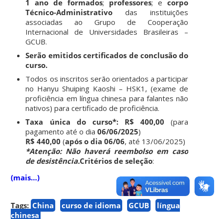
1 ano de formados
;
professores
; e
corpo
Técnico-Administrativo
das instituições
associadas ao Grupo de Cooperação
Internacional de Universidades Brasileiras –
GCUB.
Serão emitidos certificados de conclusão do
curso.
Todos os inscritos serão orientados a participar
no Hanyu Shuiping Kaoshi – HSK1, (exame de
proficiência em língua chinesa para falantes não
nativos) para certificado de proficiência.
Taxa única do curso*:
R$ 400,00
(para
pagamento até o dia
06/06/2025
)
R$ 440,00
(
após o dia 06/06
, até 13/06/2025)
*Atenção: Não haverá reembolso em caso
de desistência.
Critérios de seleção
:
(mais…)
Tags:
China
curso de idioma
GCUB
língua
chinesa