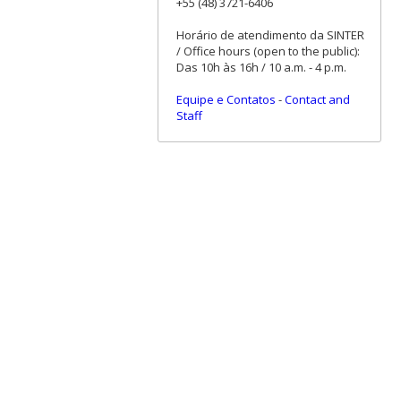
+55 (48) 3721-6406
Horário de atendimento da SINTER
/ Office hours (open to the public):
Das 10h às 16h / 10 a.m. - 4 p.m.
Equipe e Contatos
-
Contact and
Staff