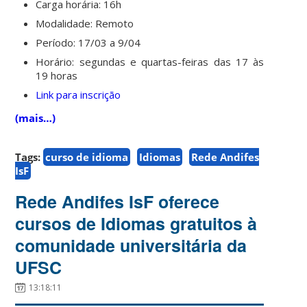
Carga horária: 16h
Modalidade: Remoto
Período: 17/03 a 9/04
Horário: segundas e quartas-feiras das 17 às
19 horas
Link para inscrição
(mais…)
Tags:
curso de idioma
Idiomas
Rede Andifes
IsF
Rede Andifes IsF oferece
cursos de Idiomas gratuitos à
comunidade universitária da
UFSC
13:18:11