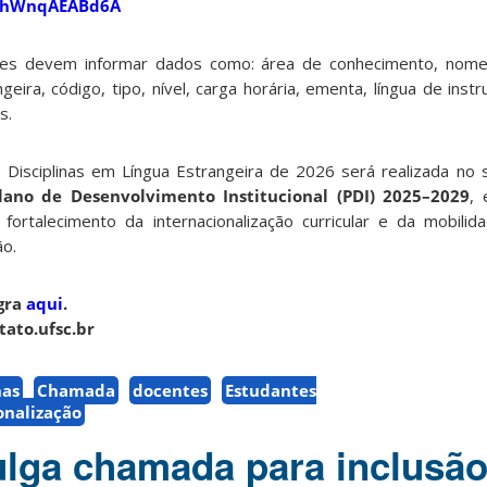
xiLhWnqAEABd6A
res devem informar dados como: área de conhecimento, nome 
geira, código, tipo, nível, carga horária, ementa, língua de inst
s.
 Disciplinas em Língua Estrangeira de 2026 será realizada no 
lano de Desenvolvimento Institucional (PDI) 2025–2029
, 
fortalecimento da internacionalização curricular e da mobili
ão.
gra
aqui
.
tato.ufsc.br
nas
Chamada
docentes
Estudantes
onalização
lga chamada para inclusão