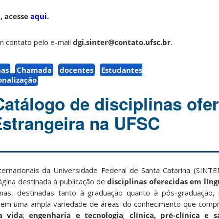
, acesse
aqui
.
m contato pelo e-mail
dgi.sinter@contato.ufsc.br
.
nas
Chamada
docentes
Estudantes
onalização
atálogo de disciplinas ofe
strangeira na UFSC
ternacionais da Universidade Federal de Santa Catarina (SINTE
ágina destinada à publicação de
disciplinas oferecidas em líng
linas, destinadas tanto à graduação quanto à pós-graduação,
rem em uma ampla variedade de áreas do conhecimento que com
a vida
;
engenharia e tecnologia
;
clínica, pré-clínica e 