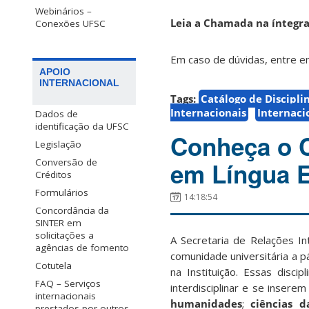
Webinários –
Leia a Chamada na íntegra
Conexões UFSC
Em caso de dúvidas, entre e
APOIO
INTERNACIONAL
Tags:
Catálogo de Discipli
Internacionais
Internaci
Dados de
identificação da UFSC
Conheça o C
Legislação
Conversão de
em Língua E
Créditos
Formulários
14:18:54
Concordância da
SINTER em
solicitações a
A Secretaria de Relações In
agências de fomento
comunidade universitária a p
Cotutela
na Instituição.
Essas discip
FAQ – Serviços
interdisciplinar e se inse
internacionais
humanidades
;
ciências d
prestados por outros