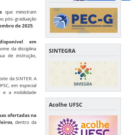
s
que ministram
 ou pós-graduação
zembro de 2025
.
 disponível em
ome da disciplina
SINTEGRA
gua de instrução,
 site da SINTER. A
FSC, em especial
ar e a mobilidade
Acolhe UFSC
inas ofertadas na
leiros
, dentro da