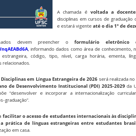
A chamada é
voltada a docente
disciplinas em cursos de graduação
e estará vigente
até o dia 1º de de
essados devem preencher o
formulário eletrônico
hWnqAEABd6A
, informando dados como área de conhecimento, n
strangeira, código, tipo, nível, carga horária, ementa, lín
 relacionados.
 Disciplinas em Língua Estrangeira de 2026
será realizada no
ano de Desenvolvimento Institucional (PDI) 2025-2029
da U
õe “desenvolver e incorporar a internacionalização curricul
s-graduação”.
ca
facilitar o acesso de estudantes internacionais às discipl
 a prática de línguas estrangeiras entre estudantes brasi
ização em casa.