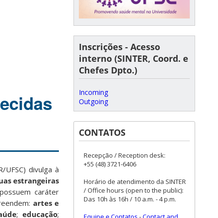
Inscrições - Acesso
interno (SINTER, Coord. e
Chefes Dpto.)
Incoming
recidas
Outgoing
CONTATOS
Recepção / Reception desk:
+55 (48) 3721-6406
R/UFSC) divulga à
uas estrangeiras
Horário de atendimento da SINTER
/ Office hours (open to the public):
possuem
caráter
Das 10h às 16h / 10 a.m. - 4 p.m.
preendem:
artes e
saúde
;
educação
;
Equipe e Contatos
-
Contact and