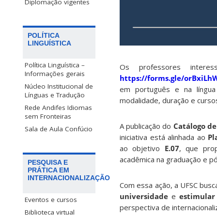
Diplomação vigentes
POLÍTICA
LINGUÍSTICA
Política Linguística –
Os professores inter
Informações gerais
https://forms.gle/orBxiL
Núcleo Institucional de
em português e na língua e
Línguas e Tradução
modalidade, duração e cursos
Rede Andifes Idiomas
sem Fronteiras
A publicação do
Catálogo de
Sala de Aula Confúcio
iniciativa está alinhada ao
Pl
ao objetivo
E.07
, que prop
acadêmica na graduação e pó
PESQUISA E
PRÁTICA EM
INTERNACIONALIZAÇÃO
Com essa ação, a UFSC bus
universidade
e
estimular
Eventos e cursos
perspectiva de internacional
Biblioteca virtual