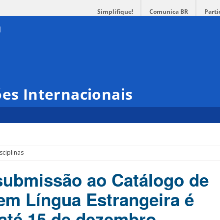
Simplifique!
Comunica BR
Parti
ões Internacionais
sciplinas
submissão ao Catálogo de
 em Língua Estrangeira é
até 15 de dezembro