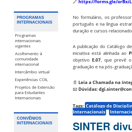
🔗
https://forms.gle/orB
No formulário, os professo
PROGRAMAS
INTERNACIONAIS
português e na língua estran
duração e cursos relacionado
Programas
internacionais
vigentes
A publicação do Catálogo de
iniciativa está alinhada ao
P
Acolhimento à
comunidade
objetivo
E.07
, que prevê o 
internacional
graduação e na pós-graduaç
Intercâmbio virtual
Experiências COIL
📄
Leia a Chamada na ínte
Projetos de Extensão
📧
Dúvidas:
dgi.sinter@con
para Estudantes
Internacionais
Tags:
Catálogo de Discipli
Internacionais
Internaci
CONVÊNIOS
SINTER divu
INTERNACIONAIS