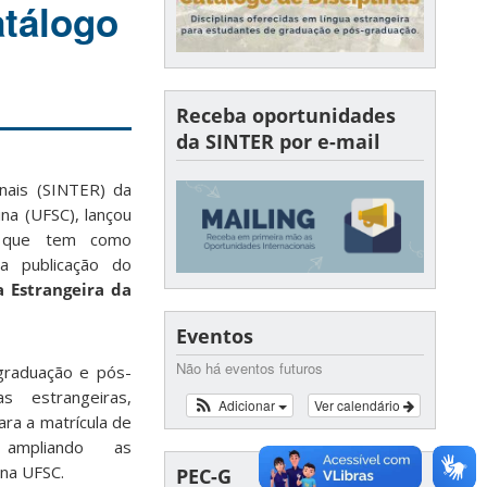
atálogo
Receba oportunidades
da SINTER por e-mail
onais (SINTER) da
na (UFSC), lançou
 que tem como
 a publicação do
a Estrangeira da
Eventos
Não há eventos futuros
 graduação e pós-
s estrangeiras,
Adicionar
Ver calendário
ara a matrícula de
 ampliando as
 na UFSC.
PEC-G