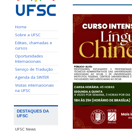
Home
Sobre a UFSC
Editais, chamadas e
cursos
Oportunidades
Internacionais
Serviço de Tradução
Agenda da SINTER
Visitas internacionais
na UFSC
DESTAQUES DA
UFSC
UFSC News