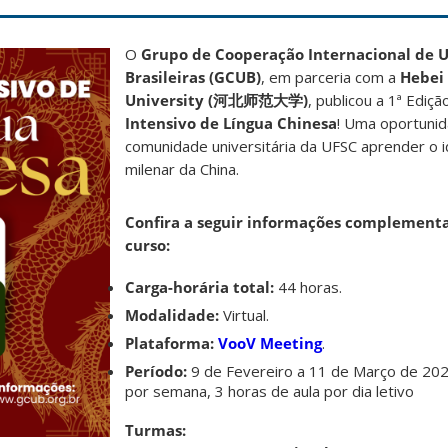
O
Grupo de Cooperação Internacional de 
Brasileiras (GCUB)
, em parceria com a
Hebei
University (河北师范大学)
, publicou a 1ª Ediç
Intensivo de Língua Chinesa
! Uma oportunid
comunidade universitária da UFSC aprender o i
milenar da China.
Confira a seguir informações complementa
curso:
Carga-horária total:
44 horas.
Modalidade:
Virtual.
Plataforma:
VooV Meeting
.
Período:
9 de Fevereiro a 11 de Março de 2026
por semana, 3 horas de aula por dia letivo
Turmas: