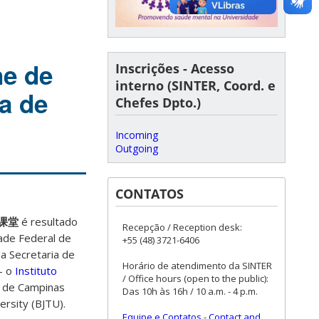
ne de
Inscrições - Acesso
interno (SINTER, Coord. e
a de
Chefes Dpto.)
Incoming
Outgoing
CONTATOS
孔子课堂
é resultado
Recepção / Reception desk:
ade Federal de
+55 (48) 3721-6406
a Secretaria de
Horário de atendimento da SINTER
– o
Instituto
/ Office hours (open to the public):
l de Campinas
Das 10h às 16h / 10 a.m. - 4 p.m.
ersity (BJTU).
Equipe e Contatos
-
Contact and