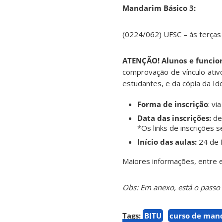
Mandarim Básico 3:
(0224/062) UFSC – às terças 
ATENÇÃO! Alunos e funcion
comprovação de vínculo ativ
estudantes, e da cópia da Id
Forma de inscrição
: v
Data das inscrições:
de
*Os links de inscrições 
Início das aulas:
24 de f
Maiores informações, entre e
Obs: Em anexo, está o passo
Tags:
BJTU
curso de man