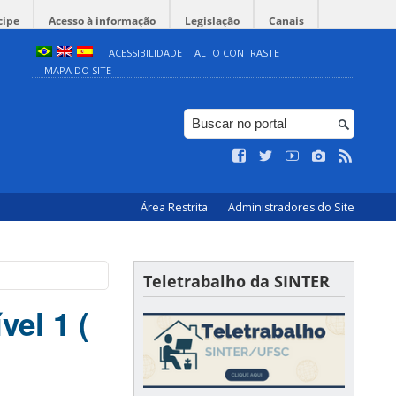
cipe
Acesso à informação
Legislação
Canais
ACESSIBILIDADE
ALTO CONTRASTE
MAPA DO SITE
Área Restrita
Administradores do Site
Teletrabalho da SINTER
vel 1 (