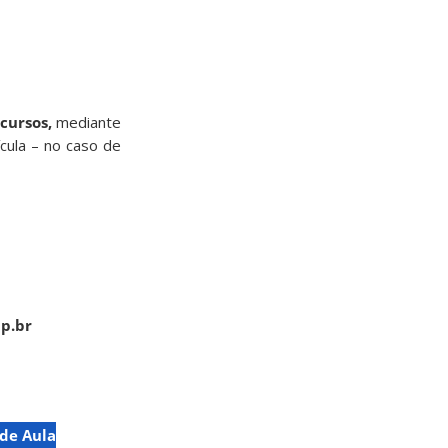
 cursos,
mediante
cula – no caso de
p.br
 de Aula