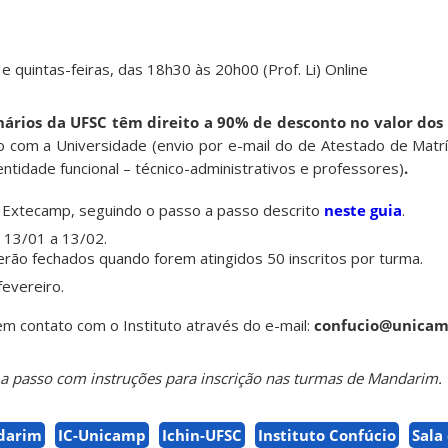
e quintas-feiras, das 18h30 às 20h00 (Prof. Li) Online
ários da UFSC têm direito a 90% de desconto no valor dos
o com a Universidade (envio por e-mail do de Atestado de Matrí
entidade funcional – técnico-administrativos e professores)
.
ia Extecamp, seguindo o passo a passo descrito
neste guia
.
 13/01 a 13/02.
serão fechados quando forem atingidos 50 inscritos por turma.
evereiro.
m contato com o Instituto através do e-mail:
confucio@unicam
 a passo com instruções para inscrição nas turmas de Mandarim.
darim
IC-Unicamp
Ichin-UFSC
Instituto Confúcio
Sala