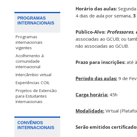
Horário das aulas:
Segunda-f
4 dias de aula por semana,
3
PROGRAMAS
INTERNACIONAIS
Público-Alvo:
Professores
,
Programas
associadas ao GCUB; ou també
internacionais
não associadas ao GCUB.
vigentes
Acolhimento à
comunidade
Prazo para inscrições:
até à
internacional
Intercâmbio virtual
Período das aulas:
9 de Fev
Experiências COIL
Projetos de Extensão
Carga horária:
45h
para Estudantes
Internacionais
Modalidade:
Virtual (Plata
CONVÊNIOS
Serão emitidos certificado
INTERNACIONAIS