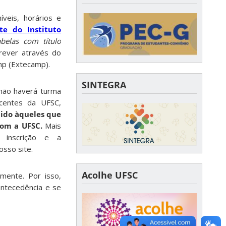
íveis, horários e
ite do Instituto
belas com título
rever através do
mp (Extecamp).
SINTEGRA
não haverá turma
ocentes da UFSC,
ido àqueles que
com a UFSC.
Mais
 inscrição e a
osso site.
Acolhe UFSC
mente. Por isso,
antecedência e se