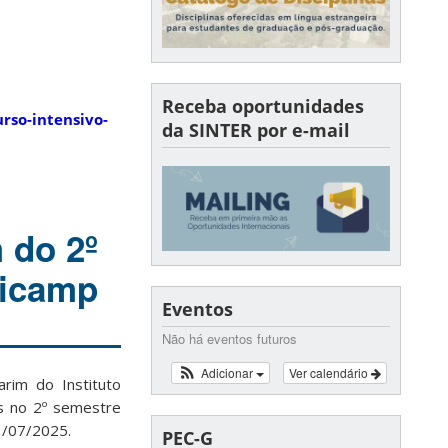
Receba oportunidades
rso-intensivo-
da SINTER por e-mail
 do 2º
nicamp
Eventos
Não há eventos futuros
Adicionar
Ver calendário
rim do Instituto
s no 2º semestre
1/07/2025.
PEC-G