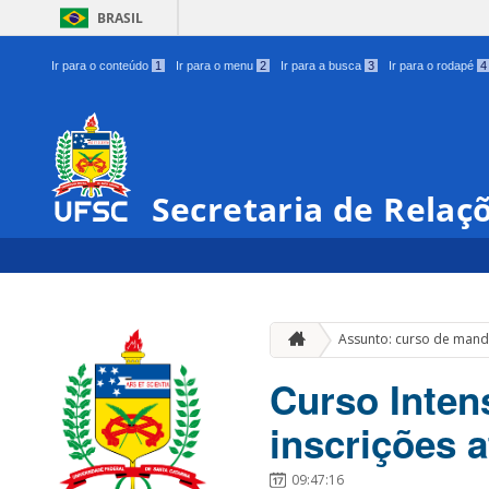
BRASIL
Ir para o conteúdo
1
Ir para o menu
2
Ir para a busca
3
Ir para o rodapé
4
Secretaria de Relaç
Assunto: curso de man
Curso Intens
inscrições a
09:47:16