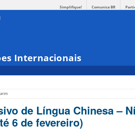
Simplifique!
Comunica BR
Parti
ões Internacionais
darim
ivo de Língua Chinesa – Ní
té 6 de fevereiro)