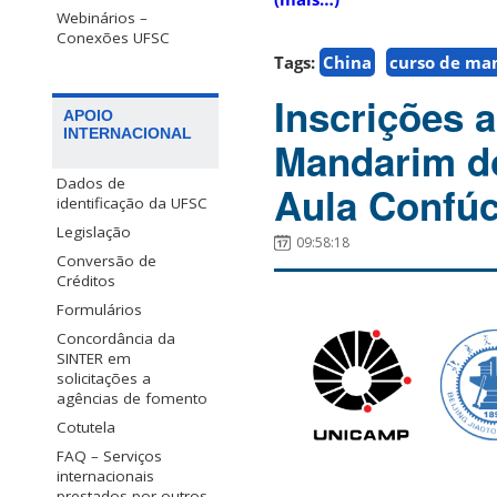
Webinários –
Conexões UFSC
Tags:
China
curso de ma
Inscrições 
APOIO
INTERNACIONAL
Mandarim do
Dados de
Aula Confúc
identificação da UFSC
Legislação
09:58:18
Conversão de
Créditos
Formulários
Concordância da
SINTER em
solicitações a
agências de fomento
Cotutela
FAQ – Serviços
internacionais
prestados por outros