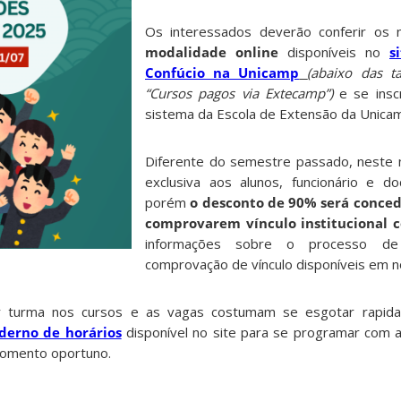
Os interessados deverão conferir os n
modalidade online
disponíveis no
s
Confúcio na Unicamp
(
abaixo das ta
“Cursos pagos via Extecamp”)
e se insc
sistema da Escola de Extensão da Unica
Diferente do semestre passado, neste 
exclusiva aos alunos, funcionário e d
porém
o desconto de 90% será conced
comprovarem vínculo institucional 
informações sobre o processo de
comprovação de vínculo disponíveis em n
r turma nos cursos e as vagas costumam se esgotar rapida
derno de horários
disponível no site para se programar com 
momento oportuno.