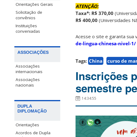
Orientações Gerais
ATENÇÃO:
Solicitação de
Taxa*:
R$ 370,00
(Universid
convênios
R$ 400,00
(Universidades N
Instituições
conveniadas
Acesse o site e garanta sua 
de-lingua-chinesa-nivel-1/
ASSOCIAÇÕES
Tags:
China
curso de ma
Associações
Inscrições 
internacionais
Associações
semestre pe
nacionais
14:34:55
DUPLA
DIPLOMAÇÃO
Orientações
Acordos de Dupla